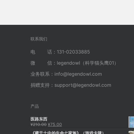
联系我们
电 话：131-02033885
微 信：legendowl（科学猫头鹰01）
业务联系：
info@legendowl.com
捐赠支持：
support@legendowl.com
产品
医路东西
原
当
¥
210.00
¥
75.00
价
前
《藏于土中的生命七家族》（游戏卡牌）