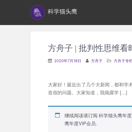
S
科学猫头鹰
k
i
p
t
o
方舟子 | 批判性思维
m
a
2020年7月18日
方舟子
方舟子专
i
n
c
大家好！最近出了几个大新闻，都和学
o
造假的问题。大家知道，我揭露学 […]
n
t
e
继续阅读请订阅
科学猫头鹰年度
n
鹰年度VIP会员
.
t