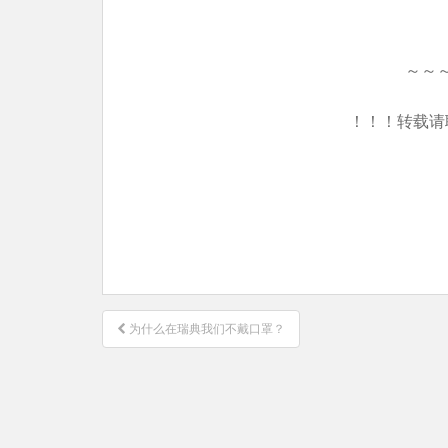
～～
！！！转载请
文
为什么在瑞典我们不戴口罩？
章
导
航