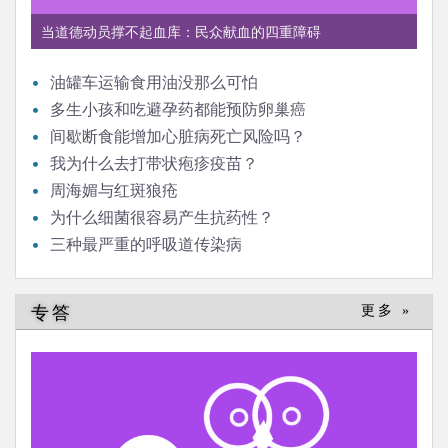
当道德动员撑不起血库：民众献血的四重障碍
油罐车运输食用油没那么可怕
多生小孩和吃避孕药都能预防卵巢癌
间歇断食能增加心脏病死亡风险吗？
我为什么去打带状疱疹疫苗？
周海媚与红斑狼疮
为什么细菌很容易产生抗药性？
三种最严重的呼吸道传染病
专答
更多 »