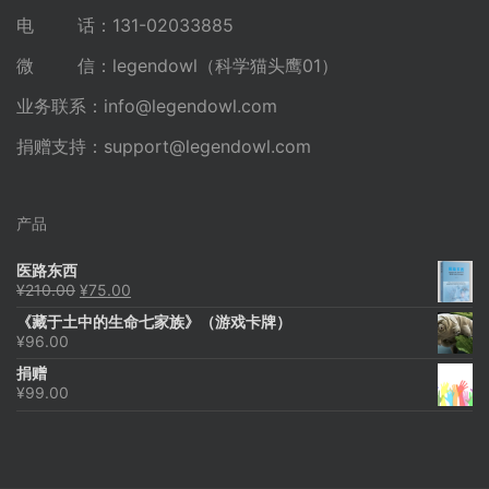
电 话：131-02033885
微 信：legendowl（科学猫头鹰01）
业务联系：
info@legendowl.com
捐赠支持：
support@legendowl.com
产品
医路东西
原
当
¥
210.00
¥
75.00
价
前
《藏于土中的生命七家族》（游戏卡牌）
为：
价
¥
96.00
¥210.00。
格
为：
捐赠
¥75.00。
¥
99.00