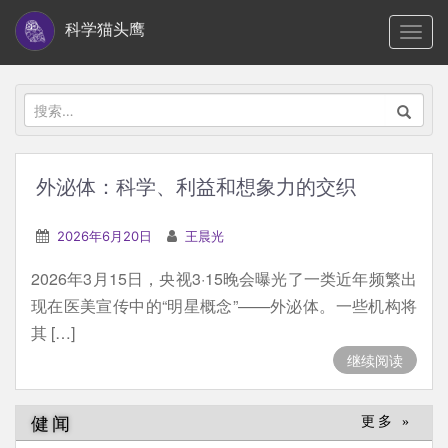
S
科学猫头鹰
TOGG
k
i
p
搜
t
索：
o
m
外泌体：科学、利益和想象力的交织
a
i
2026年6月20日
王晨光
n
2026年3月15日，央视3·15晚会曝光了一类近年频繁出
c
现在医美宣传中的“明星概念”——外泌体。一些机构将
o
其 […]
n
继续阅读
t
e
n
健闻
更多 »
t