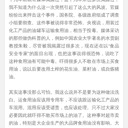
我不知道为什么这一次突然引起了这么大的风波。官媒
纷纷出来抨击这个事件，国务院、各级政府组成了调查
小组要彻查。这件事被说得非常恐怖。央视说，用装过
化工产品的油罐车运输食用油，相当于投毒。媒体采访
的那些做伪科普的人，例如中国农业大学著名的水货副
教授朱毅，尽管被我揭露过很多次，现在还在以“食品
安全专家”的面目出现，也把这事说得很恐怖，说吃了
这种食用油有可能中毒。吓得很多人不敢在市场上买食
用油，说以后要改用土榨的花生油、菜籽油，或自炼猪
油。
其实这事没那么可怕。我这么说并不是要为这种做法洗
白。运食用油应该用专用车，不应该跟运输化工产品的
车混用。混用应该受谴责，也应该处理。只不过大家没
必要因此就吓得不敢买市场上的油了。这种事对超市卖
的油，特别是大企业生产的大品牌食用油没有影响。大