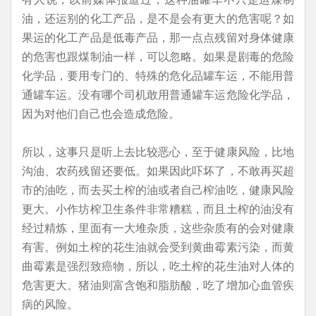
油，还运别的化工产品，是不是会有更大的危害呢？如
果运的化工产品是低毒产品，那一点点残留对身体健康
的危害也跟煤制油一样，可以忽略。如果是剧毒的危险
化学品，要用专门的、特殊的危化品罐车运，不能用普
通罐车运。没有哪个司机敢用普通罐车运危险化学品，
因为对他们自己也会造成危险。
所以，这事只是听上去比较恶心，至于健康风险，比地
沟油、农药残留还要低。如果因此吓坏了，不敢再买超
市的油吃，而去买土榨的油或者自己榨油吃，健康风险
更大。小作坊榨卫生条件非常糟糕，而且土榨的油没有
经过精炼，里面有一大堆杂质，这些杂质有的会对健康
有害。例如土榨的花生油就会受到黄曲霉素污染，而黄
曲霉素是强烈致癌物，所以，吃土榨的花生油对人体的
危害更大。猪油则富含饱和脂肪酸，吃了增加心血管疾
病的风险。