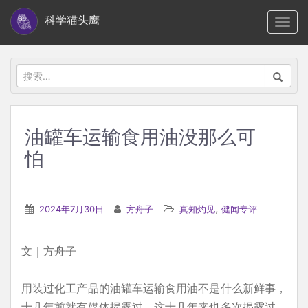
S
科学猫头鹰
TOGG
k
i
p
搜
t
索：
o
m
油罐车运输食用油没那么可
a
怕
i
n
c
,
2024年7月30日
方舟子
真知灼见
健闻专评
o
n
t
文｜方舟子
e
n
用装过化工产品的油罐车运输食用油不是什么新鲜事，
t
十几年前就有媒体揭露过，这十几年来也多次揭露过，