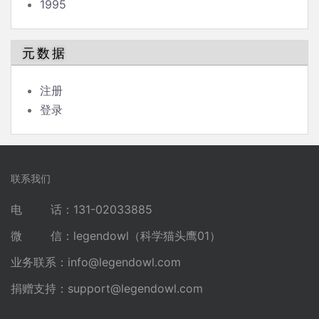
1995
元数据
注册
登录
联系我们
电 话：131-02033885
微 信：legendowl（科学猫头鹰01）
业务联系：
info@legendowl.com
捐赠支持：
support@legendowl.com