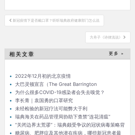
文
新冠疫情下是否戴口罩？听听瑞典政府健康部门怎么说
章
导
方舟子《诗律浅说》
航
相关文章
更多 »
2022年12月初的北京疫情
大巴灵顿宣言（The Great Barrington
Declaration）
为什么很多COVID-19感染者会失去嗅觉？
李长青｜袁国勇的口罩研究
未经检验的新冠疗法可能弊大于利
瑞典海关在药品管理局协助下查禁“连花清瘟”
“关闭边界太荒谬”：瑞典颇受争议的冠状病毒策略背
后的流行病学家
糖尿病、肥胖症及其他潜在疾病，哪些新冠患者最