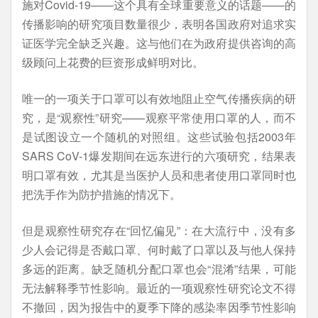
施对Covid-19——这个具有全球重要意义的话题——的
传播影响的研究项目数量很少，表明各国政府对追求实
证医学完全缺乏兴趣。这与他们在为政府提供咨询的高
级顾问上花费的巨资形成鲜明对比。
唯一的一项关于口罩可以有效地阻止空气传播疾病的研
究，是“观察性”研究——观察平常使用口罩的人，而不
是试图设立一个随机的对照组。这些试验包括2003年
SARS CoV-1爆发期间在远东进行的六项研究，结果表
明口罩有效，尤其是当医护人员和患者使用口罩同时也
把洗手作为防护措施的情况下。
但是观察性研究存在“回忆偏见”：在大流行中，没有多
少人会记得是否戴口罩、何时戴了口罩以及与他人保持
多远的距离。缺乏随机分配口罩也会“混淆”结果，可能
无法解释季节性影响。最近的一项观察性研究论文不得
不撤回，因为报告中的夏季下降的感染率因季节性影响