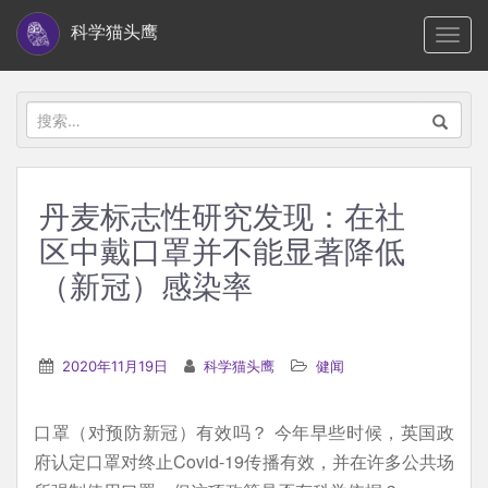
S
科学猫头鹰
TOGG
k
i
p
搜
t
索：
o
m
丹麦标志性研究发现：在社
a
区中戴口罩并不能显著降低
i
n
（新冠）感染率
c
o
n
2020年11月19日
科学猫头鹰
健闻
t
e
口罩（对预防新冠）有效吗？ 今年早些时候，英国政
n
府认定口罩对终止Covid-19传播有效，并在许多公共场
t