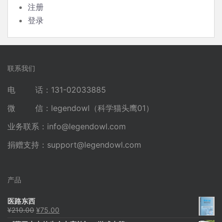
注册
登录
联系我们
电 话：131-02033885
微 信：legendowl（科学猫头鹰01）
业务联系：
info@legendowl.com
捐赠支持：
support@legendowl.com
产品
医路东西
原
当
¥
210.00
¥
75.00
价
前