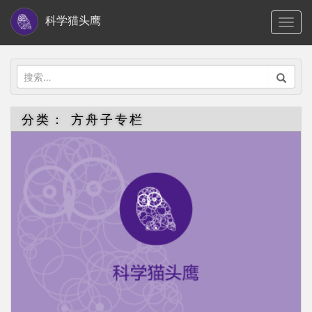
S
科学猫头鹰
TOGG
k
i
p
搜
t
索：
o
分类：
方舟子专栏
m
a
i
n
c
o
n
t
e
n
t