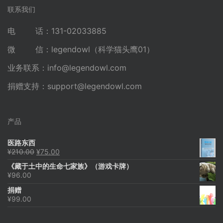
联系我们
电 话：131-02033885
微 信：legendowl（科学猫头鹰01）
业务联系：
info@legendowl.com
捐赠支持：
support@legendowl.com
产品
医路东西
原
当
¥
210.00
¥
75.00
价
前
《藏于土中的生命七家族》（游戏卡牌）
为：
价
¥
96.00
¥210.00。
格
为：
捐赠
¥75.00。
¥
99.00