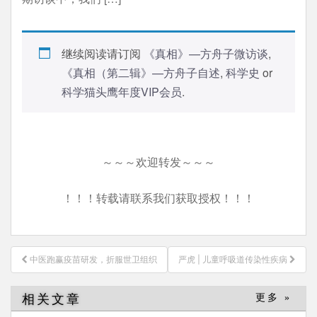
继续阅读请订阅
《真相》—方舟子微访谈
,
《真相（第二辑》—方舟子自述
,
科学史
or
科学猫头鹰年度VIP会员
.
～～～欢迎转发～～～
！！！转载请联系我们获取授权！！！
文
中医跑赢疫苗研发，折服世卫组织
严虎 | 儿童呼吸道传染性疾病
章
导
相关文章
更多 »
航