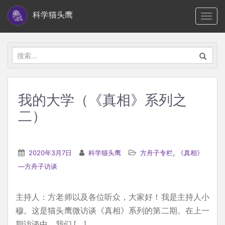
S
科学猫头鹰
TOGG
k
i
p
搜
t
索：
o
m
我的大学（《真相》系列之
a
二）
i
n
c
,
2020年3月7日
科学猫头鹰
方舟子专栏
《真相》
o
—方舟子访谈
n
t
e
主持人：方老师以及各位听众，大家好！我是主持人小
n
穆。这是猫头鹰微访谈《真相》系列的第二期。在上一
t
期访谈中，我们 […]