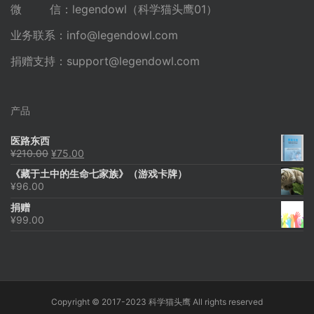
微 信：legendowl（科学猫头鹰01）
业务联系：
info@legendowl.com
捐赠支持：
support@legendowl.com
产品
医路东西
原
当
¥
210.00
¥
75.00
价
前
《藏于土中的生命七家族》（游戏卡牌）
为：
价
¥
96.00
¥210.00。
格
为：
捐赠
¥75.00。
¥
99.00
Copyright © 2017-2023 科学猫头鹰 All rights reserved