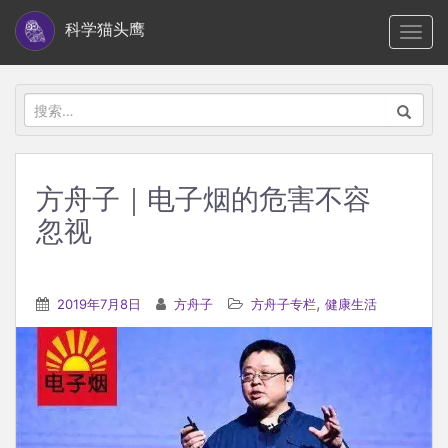
S
科学猫头鹰
TOGG
k
i
p
搜
t
索：
o
m
方舟子｜电子烟的危害不容
a
忽视
i
n
c
,
2019年7月8日
方舟子
方舟子专栏
健康生活
o
n
t
e
n
t