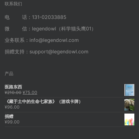
联系我们
电 话：131-02033885
微 信：legendowl（科学猫头鹰01）
业务联系：
info@legendowl.com
捐赠支持：
support@legendowl.com
产品
医路东西
原
当
¥
210.00
¥
75.00
价
前
《藏于土中的生命七家族》（游戏卡牌）
为：
价
¥
96.00
¥210.00。
格
为：
捐赠
¥75.00。
¥
99.00