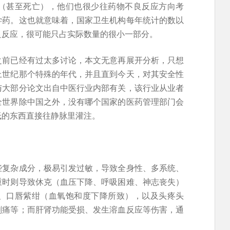
（甚至死亡），他们也很少往药物不良反应方向考
学药。这也就意味着，国家卫生机构每年统计的数以
良反应，很可能只占实际数量的很小一部分。
之前已经有过太多讨论，本文无意再展开分析，只想
上世纪那个特殊的年代，并且直到今天，对其安全性
与大部分论文出自中医行业内部有关，该行业从业者
全世界除中国之外，没有哪个国家的医药管理部门会
低的东西直接往静脉里灌注。
些复杂成分，极易引发过敏，导致全身性、多系统、
重时则导致休克（血压下降、呼吸困难、神志丧失）
、口唇紫绀（血氧饱和度下降所致），以及头疼头
剧痛等；而肝肾功能受损、发生溶血反应等伤害，通