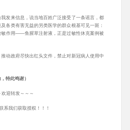
给我发来信息，说当地百姓广泛接受了一条谣言，都
液及各类有害无益的另类医学的群众根基可见一斑：
致敏作用——鱼腥草注射液，正是过敏性休克案例被
，推动政府尽快出红头文件，禁止对新冠病人使用中
助
，特此
鸣谢
）
～欢迎转发～～～
联系我们获取授权！！！