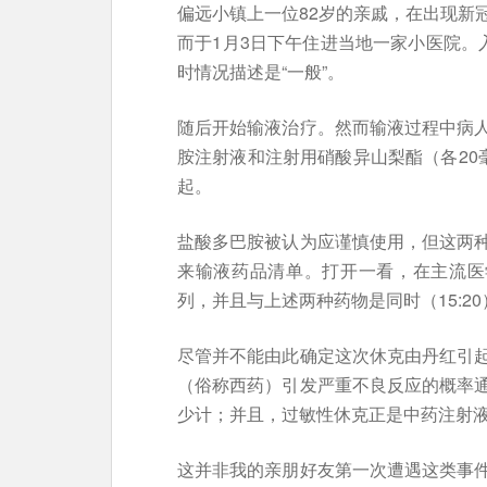
偏远小镇上一位82岁的亲戚，在出现新
而于1月3日下午住进当地一家小医院。
时情况描述是“一般”。
随后开始输液治疗。然而输液过程中病
胺注射液和注射用硝酸异山梨酯（各20
起。
盐酸多巴胺被认为应谨慎使用，但这两
来输液药品清单。打开一看，在主流医
列，并且与上述两种药物是同时（15:2
尽管并不能由此确定这次休克由丹红引
（俗称西药）引发严重不良反应的概率
少计；并且，过敏性休克正是中药注射
这并非我的亲朋好友第一次遭遇这类事