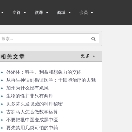
专答
微课
商城
会员
搜
索：
相关文章
更多 »
外泌体：科学、利益和想象力的交织
从再生神话到循证医学：干细胞治疗的去魅
之路
加州为什么没有飓风
生物的性并非只有两种
贝多芬头发隐藏的种种秘密
古罗马人怎么做数学运算
不要把批中医变成黑中医
要先禁用几类可怕的中药