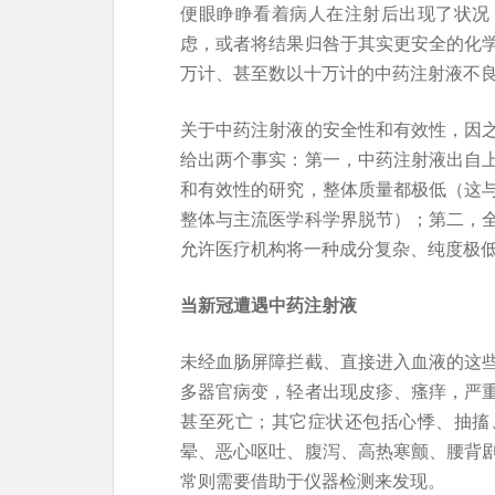
便眼睁睁看着病人在注射后出现了状况
虑，或者将结果归咎于其实更安全的化
万计、甚至数以十万计的中药注射液不
关于中药注射液的安全性和有效性，因
给出两个事实：第一，中药注射液出自
和有效性的研究，整体质量都极低（这
整体与主流医学科学界脱节）；第二，
允许医疗机构将一种成分复杂、纯度极
当新冠遭遇中药注射液
未经血肠屏障拦截、直接进入血液的这
多器官病变，轻者出现皮疹、瘙痒，严
甚至死亡；其它症状还包括心悸、抽搐
晕、恶心呕吐、腹泻、高热寒颤、腰背
常则需要借助于仪器检测来发现。