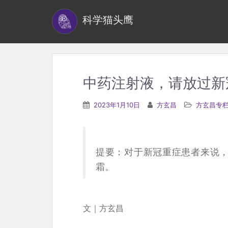
S
科学猫头鹰
k
i
p
t
o
中药注射液，请放过
m
a
2023年1月10日
方玄昌
方玄昌专
i
n
c
提要：对于新冠重症患者来说
o
霜。
n
t
e
文｜方玄昌
n
t