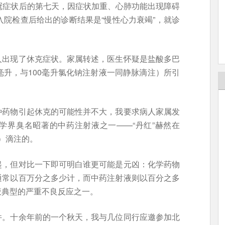
冠症状后的第七天，因症状加重、心肺功能出现障碍
入院检查后给出的诊断结果是“慢性心力衰竭”，就诊
人出现了休克症状。家属转述，医生怀疑是盐酸多巴
毫升，与100毫升氯化钠注射液一同静脉滴注）所引
种药物引起休克的可能性并不大，我要求病人家属发
学界臭名昭著的中药注射液之一——“丹红”赫然在
0）滴注的。
起，但对比一下即可明白谁更可能是元凶：化学药物
通常以百万分之多少计，而中药注射液则以百分之多
液典型的严重不良反应之一。
件。十余年前的一个秋天，我与几位同行应邀参加北