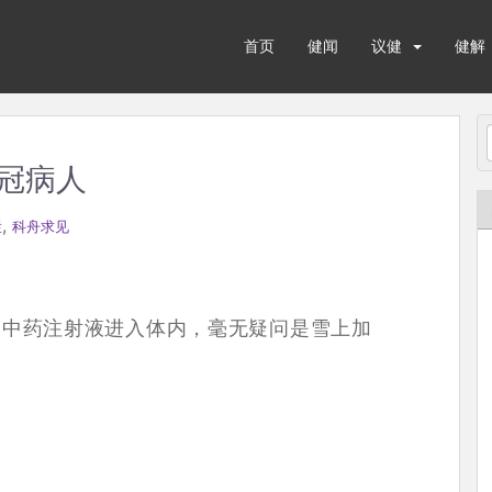
首页
健闻
议健
健解
新冠病人
,
栏
科舟求见
，中药注射液进入体内，毫无疑问是雪上加