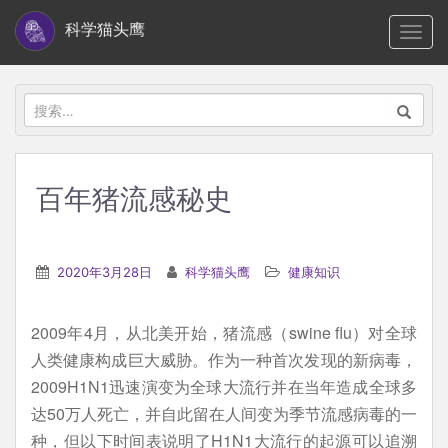
S
科学猫头鹰
TOGG
k
i
p
搜
t
索：
o
m
百年猪流感秘史
a
i
n
2020年3月28日
科学猫头鹰
健康知识
c
o
2009年4月，从北美开始，猪流感（swine flu）对全球
n
人类健康构成巨大威胁。作为一种首次发现的新病毒，
t
2009H1N1迅速演变为全球大流行并在当年造成全球多
e
达50万人死亡，并自此留在人间变为季节流感病毒的一
n
种，但以下时间表说明了H1N1大流行的起源可以追溯
t