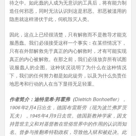
待之中。如此蠢的人成为无意识的工具后，将有能力制
造任何邪恶，同时无法认识到这是邪恶。邪恶被滥用的
隐患就这样潜伏于此，伺机毁灭人类。
因此，这点上已经很清楚，只有解救而不是教导才能克
服愚蠢。我们必须接受这样一个事实：在某些情况下，
只有在外部解救先于真正的内心解救时，才有可能实现
真正的内心被解救。在那之前，我们必须放弃所有试图
说服蠢人的企图。这种状况说明了为什么在这种情况
下，我们的任何努力都是如此徒劳，以及为什么负责任
地思考和行动的人在当下显得无足轻重。
作者简介：
迪特里希
·
邦霍弗（
Dietrich Bonhoeffer），
1906年2月4日出生，德国布雷斯劳（现为波兰弗罗茨
瓦夫），1945年4月9日去世。德国新教神学家，因支
持普世主义和对基督教在世俗世界中的作用的认识而知
名。曾参与推翻希特勒政权，导致他入狱和被处决。此