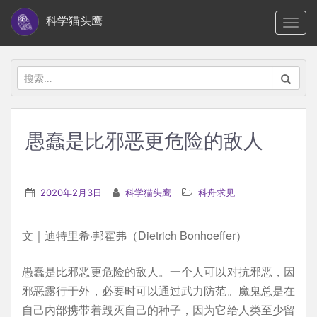
S
科学猫头鹰
TOGG
k
i
p
搜
t
索：
o
m
愚蠢是比邪恶更危险的敌人
a
i
n
2020年2月3日
科学猫头鹰
科舟求见
c
o
文｜迪特里希·邦霍弗（Dietrich Bonhoeffer）
n
t
愚蠢是比邪恶更危险的敌人。一个人可以对抗邪恶，因
e
邪恶露行于外，必要时可以通过武力防范。魔鬼总是在
n
自己内部携带着毁灭自己的种子，因为它给人类至少留
t