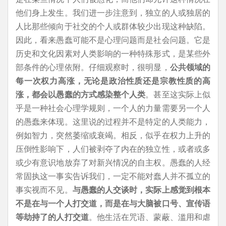
他们身上发生。我们进一步注意到，独立的人或独居的
人比那些倾向于社交的个人或群体较少出现这种缺陷。
因此，看来愚蠢可能不是心理问题而是社会问题。它是
历史和文化因素对人类影响的一种特殊形式，是某些外
部条件的心理依附。仔细观察时，很明显，
公共领域的
每一次权力高涨，无论是政治性质还是宗教性质的高
涨，都会以愚蠢的方式感染整个人类
。甚至这实际上似
乎是一种社会心理学规则，一个人的力量需要另一个人
的愚蠢来体现。这里说的过程并不是特定的人类能力，
例如智力，突然萎缩或衰竭。相反，似乎在权力上升的
压倒性影响下，人们被剥夺了内在的独立性，或者或多
或少有意识地放弃了对新兴情况的自主权。愚蠢的人经
常固执这一事实告诉我们，一定不能对蠢人并不孤立的
事实视而不见。
与愚蠢的人交谈时，实际上感觉到根本
不是在与一个人打交道，而是在与大脑被口号、宣传语
等劫持了的人打交道
。他生活在咒语、蒙蔽、滥用和虐