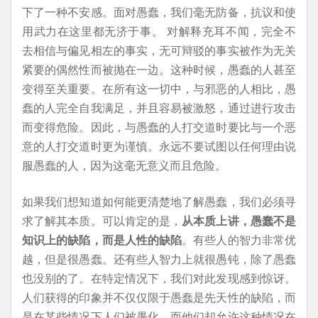
下了一种不安感。面对愚蠢，我们毫无防备，抗议和使
用武力在这里都无济于事。 对解释充耳不闻，完全不
去相信与偏见相左的事实，无可辩驳的事实被作为无关
紧要的偶然性而被抛在一边。这种时候，愚蠢的人甚至
变得至关重要。在所有这一切中，与邪恶的人相比，愚
蠢的人完全自我满足，并且容易被激怒，通过进行攻击
而变得危险。因此，与愚蠢的人打交道时要比与一个恶
意的人打交道时更为谨慎。永远不要试图以任何理由说
服愚蠢的人，因为这毫无意义而且危险。
如果我们想知道如何能更清楚地了解愚蠢，我们必须寻
求了解其本质。可以肯定的是，
从本质上讲，愚蠢不是
知识上的缺陷，而是人性的缺陷
。有些人的智力非常优
越，但是很愚蠢。还有些人智力上就很愚钝，除了愚蠢
也没别的了。在特定情况下，我们对此发现感到惊讶。
人们获得的印象并不仅仅限于愚蠢是先天性的缺陷，而
是在某些情况下人们被愚化，而他们却允许这种情况在