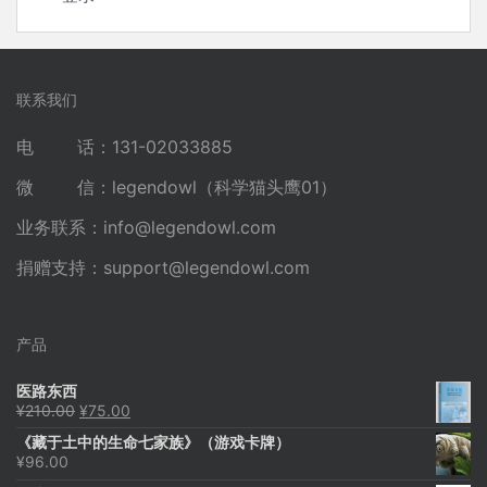
联系我们
电 话：131-02033885
微 信：legendowl（科学猫头鹰01）
业务联系：
info@legendowl.com
捐赠支持：
support@legendowl.com
产品
医路东西
原
当
¥
210.00
¥
75.00
价
前
《藏于土中的生命七家族》（游戏卡牌）
为：
价
¥
96.00
¥210.00。
格