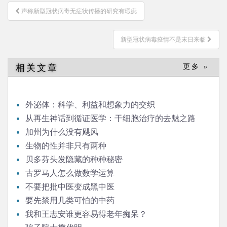
文
声称新型冠状病毒无症状传播的研究有瑕疵
章
导
新型冠状病毒疫情不是末日来临
航
相关文章
更多 »
外泌体：科学、利益和想象力的交织
从再生神话到循证医学：干细胞治疗的去魅之路
加州为什么没有飓风
生物的性并非只有两种
贝多芬头发隐藏的种种秘密
古罗马人怎么做数学运算
不要把批中医变成黑中医
要先禁用几类可怕的中药
我和王志安谁更容易得老年痴呆？