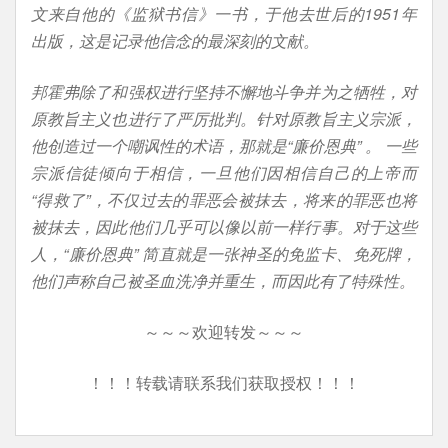
文来自他的《监狱书信》一书，于他去世后的1951年
出版，这是记录他信念的最深刻的文献。
邦霍弗除了和强权进行坚持不懈地斗争并为之牺牲，对
原教旨主义也进行了严厉批判。
针对原教旨主义宗派，
他创造过一个嘲讽性的术语，那就是
“
廉价恩典
”
。
一些
宗派信徒倾向于相信，一旦他们因相信自己的上帝而
“
得救了
”
，不仅过去的罪恶会被抹去，将来的罪恶也将
被抹去，因此他们几乎可以像以前一样行事。对于这些
人，
“
廉价恩典
”
简直就是一张神圣的免监卡、免死牌，
他们声称自己被圣血洗净并重生，而因此有了特殊性。
～～～欢迎转发～～～
！！！转载请联系我们获取授权！！！