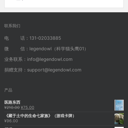
联系我们
电 话：131-02033885
微 信：legendowl（科学猫头鹰01）
业务联系：
info@legendowl.com
捐赠支持：
support@legendowl.com
产品
医路东西
原
当
¥
210.00
¥
75.00
价
前
《藏于土中的生命七家族》（游戏卡牌）
为：
价
¥
96.00
¥210.00。
格
为：