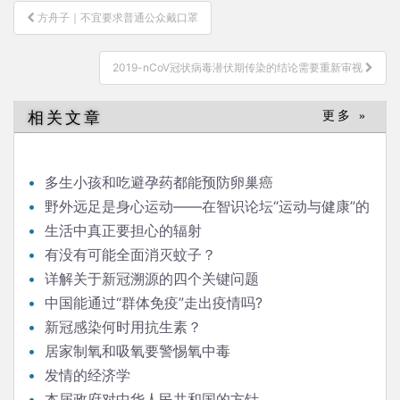
文
方舟子｜不宜要求普通公众戴口罩
章
导
2019-nCoV冠状病毒潜伏期传染的结论需要重新审视
航
相关文章
更多 »
多生小孩和吃避孕药都能预防卵巢癌
野外远足是身心运动——在智识论坛“运动与健康”的
发言
生活中真正要担心的辐射
有没有可能全面消灭蚊子？
详解关于新冠溯源的四个关键问题
中国能通过“群体免疫”走出疫情吗?
新冠感染何时用抗生素？
居家制氧和吸氧要警惕氧中毒
发情的经济学
本届政府对中华人民共和国的方针