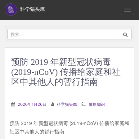
S
科学猫头鹰
TOGG
k
i
p
搜
t
索：
o
m
预防 2019 年新型冠状病毒
a
(2019-nCoV) 传播给家庭和社
i
n
区中其他人的暂行指南
c
o
n
2020年1月26日
科学猫头鹰
健康知识
t
e
预防 2019 年新型冠状病毒 (2019-nCoV) 传播给家庭和
n
社区中其他人的暂行指南
t