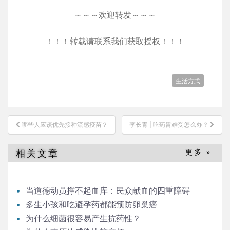
～～～欢迎转发～～～
！！！转载请联系我们获取授权！！！
生活方式
文
哪些人应该优先接种流感疫苗？
李长青 | 吃药胃难受怎么办？
章
导
相关文章
更多 »
航
当道德动员撑不起血库：民众献血的四重障碍
多生小孩和吃避孕药都能预防卵巢癌
为什么细菌很容易产生抗药性？