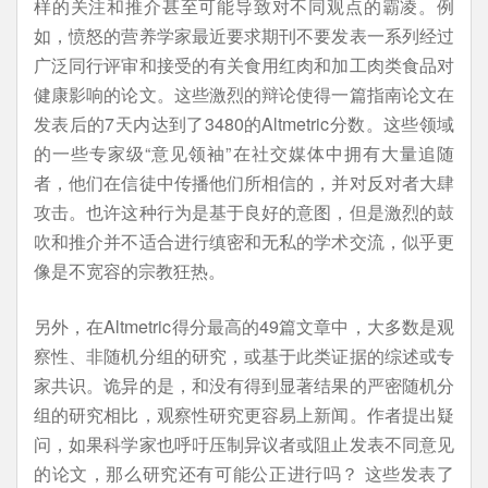
样的关注和推介甚至可能导致对不同观点的霸凌。例
如，愤怒的营养学家最近要求期刊不要发表一系列经过
广泛同行评审和接受的有关食用红肉和加工肉类食品对
健康影响的论文。这些激烈的辩论使得一篇指南论文在
发表后的7天内达到了3480的Altmetric分数。这些领域
的一些专家级“意见领袖”在社交媒体中拥有大量追随
者，他们在信徒中传播他们所相信的，并对反对者大肆
攻击。也许这种行为是基于良好的意图，但是激烈的鼓
吹和推介并不适合进行缜密和无私的学术交流，似乎更
像是不宽容的宗教狂热。
另外，在Altmetric得分最高的49篇文章中，大多数是观
察性、非随机分组的研究，或基于此类证据的综述或专
家共识。诡异的是，和没有得到显著结果的严密随机分
组的研究相比，观察性研究更容易上新闻。作者提出疑
问，如果科学家也呼吁压制异议者或阻止发表不同意见
的论文，那么研究还有可能公正进行吗？ 这些发表了