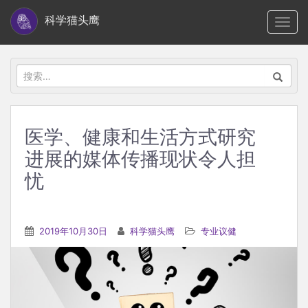
S
科学猫头鹰
TOGG
k
i
p
搜
t
索：
o
m
医学、健康和生活方式研究
a
进展的媒体传播现状令人担
i
n
忧
c
o
n
2019年10月30日
科学猫头鹰
专业议健
t
e
n
t