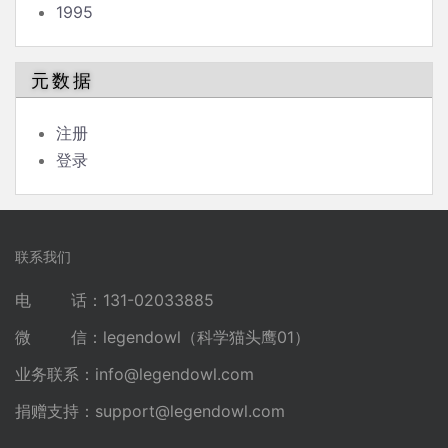
1995
元数据
注册
登录
联系我们
电 话：131-02033885
微 信：legendowl（科学猫头鹰01）
业务联系：
info@legendowl.com
捐赠支持：
support@legendowl.com