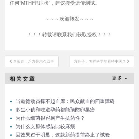
任何“MTHFR症状”，建议接受遗传测试。
～～～欢迎转发～～～
！！！转载请联系我们获取授权！！！
文
李长青：乏力是怎么回事
方舟子：怎样科学地看待中医？
章
导
相关文章
更多 »
航
当道德动员撑不起血库：民众献血的四重障碍
多生小孩和吃避孕药都能预防卵巢癌
为什么细菌很容易产生抗药性？
为什么支原体感染比较麻烦
因效果过于明显，这款新药提前终止了试验