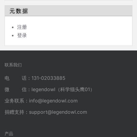
元数据
注册
登录
联系我们
电 话：131-02033885
微 信：legendowl（科学猫头鹰01）
业务联系：
info@legendowl.com
捐赠支持：
support@legendowl.com
产品