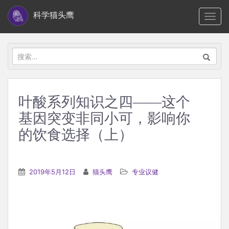
S
科学猫头鹰
TOGG
k
i
p
搜
t
索：
o
m
叶酸系列知识之四——这个
a
基因突变非同小可，影响你
i
n
的饮食选择（上）
c
o
n
2019年5月12日
猫头鹰
专业议健
t
e
n
t