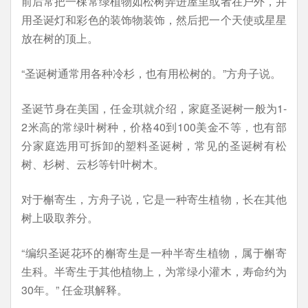
前后常把一棵常绿植物如松树弄进屋里或者在户外，并
用圣诞灯和彩色的装饰物装饰，然后把一个天使或星星
放在树的顶上。
“圣诞树通常用各种冷杉，也有用松树的。”方舟子说。
圣诞节身在美国，任金琪就介绍，家庭圣诞树一般为1-
2米高的常绿叶树种，价格40到100美金不等，也有部
分家庭选用可拆卸的塑料圣诞树，常见的圣诞树有松
树、杉树、云杉等针叶树木。
对于槲寄生，方舟子说，它是一种寄生植物，长在其他
树上吸取养分。
“编织圣诞花环的槲寄生是一种半寄生植物，属于槲寄
生科。半寄生于其他植物上，为常绿小灌木，寿命约为
30年。” 任金琪解释。