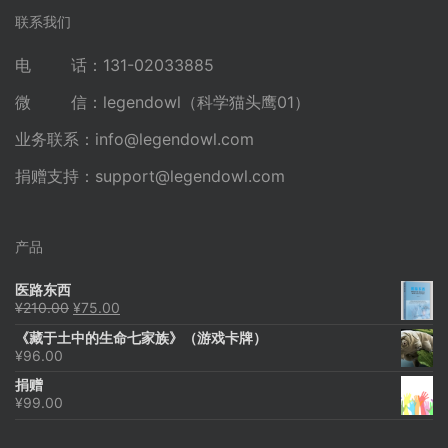
联系我们
电 话：131-02033885
微 信：legendowl（科学猫头鹰01）
业务联系：
info@legendowl.com
捐赠支持：
support@legendowl.com
产品
医路东西
原
当
¥
210.00
¥
75.00
价
前
《藏于土中的生命七家族》（游戏卡牌）
为：
价
¥
96.00
¥210.00。
格
为：
捐赠
¥75.00。
¥
99.00