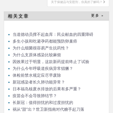
关于保健品与安慰剂，你真的了解吗？
航
相关文章
更多 »
当道德动员撑不起血库：民众献血的四重障碍
多生小孩和吃避孕药都能预防卵巢癌
为什么细菌很容易产生抗药性？
为什么支原体感染比较麻烦
因效果过于明显，这款新药提前终止了试验
为什么今年呼吸道疾病异常猖獗？
体检前禁水规定应尽早废除
新冠感染者长久肺功能异常？
日本福岛核废水排放的后果有多严重？
疫苗会不会导致肺结节？
长新冠：值得担忧的和过度担忧的
祸从“甜”出？世卫新指南对代糖手起刀落