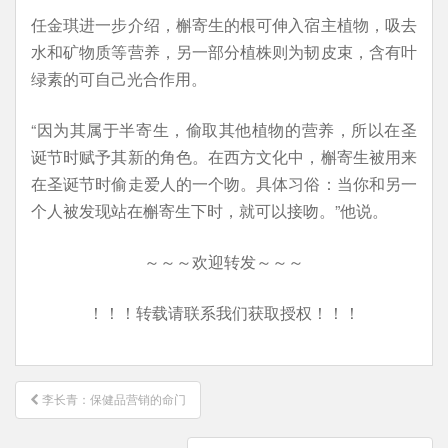
任金琪进一步介绍，槲寄生的根可伸入宿主植物，吸去
水和矿物质等营养，另一部分植株则为韧皮束，含有叶
绿素的可自己光合作用。
“因为其属于半寄生，偷取其他植物的营养，所以在圣
诞节时赋予其新的角色。在西方文化中，槲寄生被用来
在圣诞节时偷走爱人的一个吻。具体习俗：当你和另一
个人被发现站在槲寄生下时，就可以接吻。”他说。
～～～欢迎转发～～～
！！！转载请联系我们获取授权！！！
文
李长青：保健品营销的命门
章
导