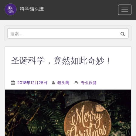
S
科学猫头鹰
TOGG
k
i
p
搜
t
索：
o
m
圣诞科学，竟然如此奇妙！
a
i
n
2018年12月25日
猫头鹰
专业议健
c
o
n
t
e
n
t