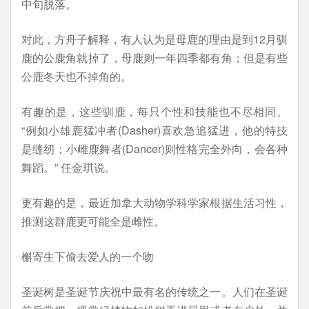
中旬脱落。
对此，方舟子解释，有人认为是母鹿的理由是到12月驯
鹿的公鹿角就掉了，母鹿则一年四季都有角；但是有些
公鹿冬天也不掉角的。
有趣的是，这些驯鹿，每只个性和技能也不尽相同。
“例如小雄鹿猛冲者(Dasher)喜欢急追猛进，他的特技
是缝纫；小雌鹿舞者(Dancer)则性格完全外向，会各种
舞蹈。” 任金琪说。
更有趣的是，最近加拿大动物学科学家根据生活习性，
推测这群鹿更可能全是雌性。
槲寄生下偷去爱人的一个吻
圣诞树是圣诞节庆祝中最有名的传统之一。人们在圣诞