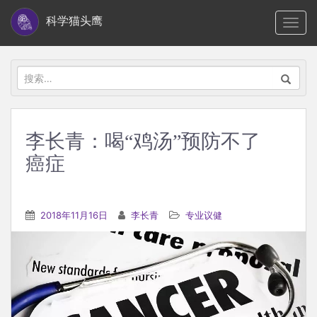
S
科学猫头鹰
TOGG
k
i
p
搜
t
索：
o
m
李长青：喝“鸡汤”预防不了
a
癌症
i
n
c
2018年11月16日
李长青
专业议健
o
n
t
e
n
t