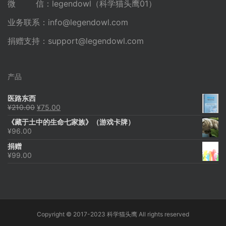
微 信：legendowl（科学猫头鹰01）
业务联系：
info@legendowl.com
捐赠支持：
support@legendowl.com
产品
医路东西
原
当
¥
210.00
¥
75.00
价
前
《藏于土中的生命七家族》（游戏卡牌）
为：
价
¥
96.00
¥210.00。
格
为：
捐赠
¥75.00。
¥
99.00
Copyright © 2017-2023 科学猫头鹰 All rights reserved