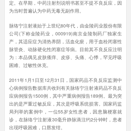
定。在早期，中药注射剂说明书甚至不提不良反应，因
为当时普遍认为中药无毒无副作用。
脉络宁注射液始于上世纪80年代，由金陵药业股份有限
公司(下称金陵药业，000919)南京金陵制药厂独家生
产，其适应症为清热养阴，活血化瘀，用于血栓闭塞性
脉管炎、动脉硬化性闭塞症等病。目前其不良反应注明
为：本品偶见皮肤瘙痒、皮疹、头痛、心悸，罕见呼吸
困难、过敏性休克。
2011年1月1日至12月31日，国家药品不良反应监测中
心病例报告数据库共收到有关脉络宁注射液药品不良反
应病例报告1500例，其中严重病例报告189例。最为突
出的是严重过敏反应，其次是呼吸系统损害。国家药监
局列举的案例中，一位55岁女性患者，因患脑梗塞就
诊，在脉络宁注射液30毫升静脉滴注约2分钟时，患者
出现呼吸困难，口唇发绀。