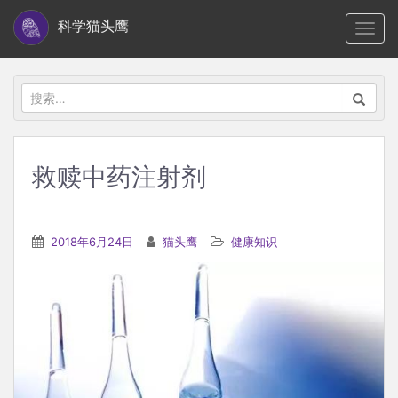
S
科学猫头鹰
TOGG
k
i
p
搜
t
索：
o
m
救赎中药注射剂
a
i
n
2018年6月24日
猫头鹰
健康知识
c
o
n
t
e
n
t