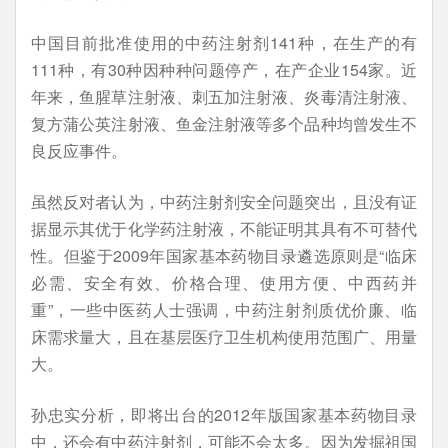
中国目前批准使用的中药注射剂141种，在生产的有
111种，有30种因种种问题停产，在产企业154家。近
年来，鱼腥草注射液、刺五加注射液、炎毒清注射液、
复方蒲公英注射液、鱼金注射液等多个品种均曾发生不
良反应事件。
虽然反对者认为，中药注射剂安全问题突出，且没有证
据显示其优于化学药注射液，不能证明其具有不可替代
性。但鉴于2009年国家基本药物目录遴选原则是“临床
必需、安全有效、价格合理、使用方便、中西药并
重”，一些中医药人士强调，中药注射剂质优价廉、临
床需求量大，且在基层医疗卫生机构使用范围广、用量
大。
孙忠实分析，即将出台的2012年版国家基本药物目录
中，还会有中药注射剂，可能不会太多。因为发掘祖国