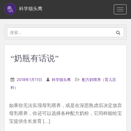
S
科学猫头鹰
TOGG
k
i
p
搜
t
索：
o
m
“奶瓶有话说”
a
i
n
2018年1月11日
科学猫头鹰
配方奶喂养（育儿百
c
科）
o
n
如果你无法实现母乳喂养，或是在深思熟虑后决定放弃
t
母乳喂养，你还可以选择各种配方奶粉，它同样能给宝
e
宝提供生长发育 […]
n
t