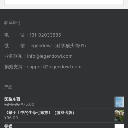
联系我们
电 话：131-02033885
微 信：legendowl（科学猫头鹰01）
业务联系：
info@legendowl.com
捐赠支持：
support@legendowl.com
产品
医路东西
原
当
¥
210.00
¥
75.00
价
前
《藏于土中的生命七家族》（游戏卡牌）
为：
价
¥
96.00
¥210.00。
格
为：
捐赠