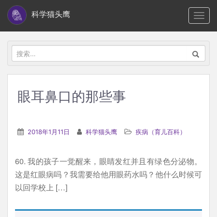
S
科学猫头鹰
TOGG
k
i
p
搜
t
索：
o
m
眼耳鼻口的那些事
a
i
n
2018年1月11日
科学猫头鹰
疾病（育儿百科）
c
o
60. 我的孩子一觉醒来，眼睛发红并且有绿色分泌物。
n
这是红眼病吗？我需要给他用眼药水吗？他什么时候可
t
以回学校上 […]
e
n
t