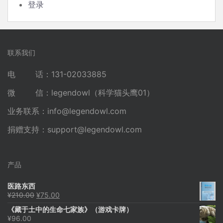
登录
联系我们
电 话：131-02033885
微 信：legendowl（科学猫头鹰01）
业务联系：
info@legendowl.com
捐赠支持：
support@legendowl.com
产品
医路东西
原
当
¥
210.00
¥
75.00
价
前
《藏于土中的生命七家族》（游戏卡牌）
为：
价
¥
96.00
¥210.00。
格