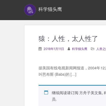
S
科学猫头鹰
k
i
p
t
o
猿：人性，太人性了
m
a
2018年1月11日
科学猫头鹰
人兽之
i
n
c
据美国有线电视新闻网报道，2004年1
o
叫芭布斯 (Babs)的 […]
n
t
e
继续阅读请订阅
方舟子美文集
,
n
员
.
t