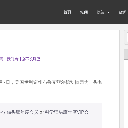
首页
健闻
议健
健解
间－我们为什么不长尾巴
2月7日，美国伊利诺州布鲁克菲尔德动物园为一头名
科学猫头鹰年度会员
or
科学猫头鹰年度VIP会