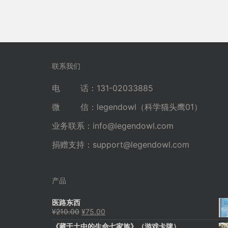
联系我们
电 话：131-02033885
微 信：legendowl（科学猫头鹰01）
业务联系：
info@legendowl.com
捐赠支持：
support@legendowl.com
产品
医路东西
原
当
¥
210.00
¥
75.00
价
前
《藏于土中的生命七家族》（游戏卡牌）