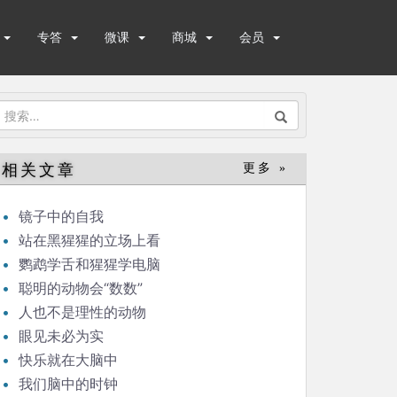
专答
微课
商城
会员
搜
索：
相关文章
更多 »
镜子中的自我
站在黑猩猩的立场上看
鹦鹉学舌和猩猩学电脑
聪明的动物会“数数”
人也不是理性的动物
眼见未必为实
快乐就在大脑中
我们脑中的时钟