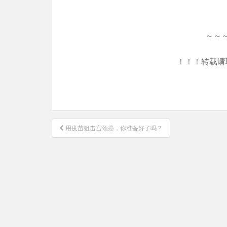
～～
！！！转载请
文
用疫苗狙击宫颈癌，你准备好了吗？
章
导
航