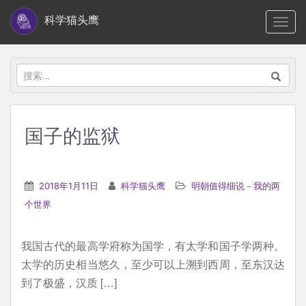
S
科学猫头鹰
TOGG
k
i
p
搜
t
索：
o
m
国子的监狱
a
i
n
2018年1月11日
科学猫头鹰
明朝值得细说－我的两
c
个世界
o
n
我国古代的最高学府称为国学，有太学和国子学两种。
t
太学的历史相当悠久，至少可以上溯到西周，至东汉达
e
到了极盛，汉质 […]
n
t