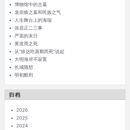
博物馆中的古墓
袁崇焕之墓和民族之气
人生舞台上的海瑞
张居正二三事
严嵩的末日
黄道周之死
从“徐达吃蒸鹅而死”说起
大明海岸不寂寞
长城随想
明初酷刑
归档
2026
2025
2024