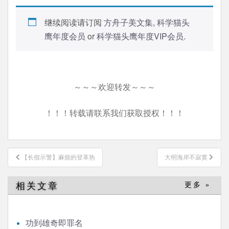
继续阅读请订阅
方舟子美文集
,
科学猫头
鹰年度会员
or
科学猫头鹰年度VIP会员
.
～～～欢迎转发～～～
！！！转载请联系我们获取授权！！！
文
【长假示警】麻烦的登革热
大明海岸不寂寞
章
导
相关文章
更多 »
航
功到雄奇即罪名