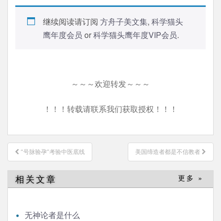
继续阅读请订阅
方舟子美文集
,
科学猫头
鹰年度会员
or
科学猫头鹰年度VIP会员
.
～～～欢迎转发～～～
！！！转载请联系我们获取授权！！！
文
“号脉验孕”考验中医底线
美国缔造者都是不信教者
章
导
相关文章
更多 »
航
无神论者是什么