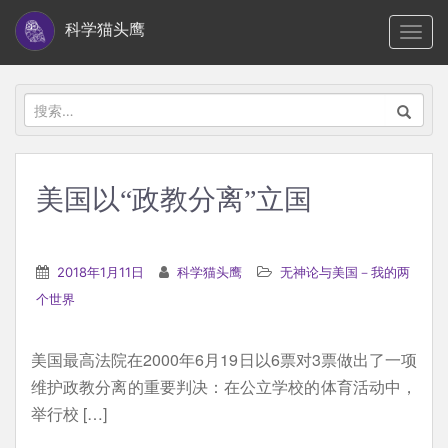
S
科学猫头鹰
TOGG
k
i
p
搜
t
索：
o
m
美国以“政教分离”立国
a
i
n
2018年1月11日
科学猫头鹰
无神论与美国－我的两
c
个世界
o
n
美国最高法院在2000年6月19日以6票对3票做出了一项
t
维护政教分离的重要判决：在公立学校的体育活动中，
e
举行校 […]
n
t