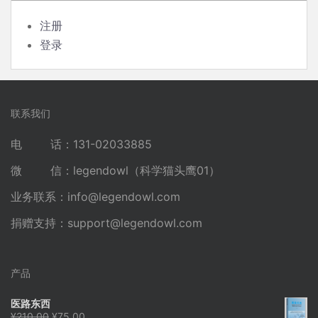
注册
登录
联系我们
电 话：131-02033885
微 信：legendowl（科学猫头鹰01）
业务联系：
info@legendowl.com
捐赠支持：
support@legendowl.com
产品
医路东西
原
当
¥
210.00
¥
75.00