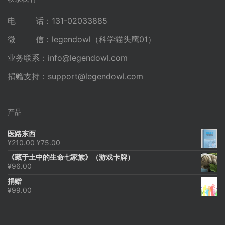
电 话：131-02033885
微 信：legendowl（科学猫头鹰01）
业务联系：
info@legendowl.com
捐赠支持：
support@legendowl.com
产品
医路东西
原
当
¥
210.00
¥
75.00
价
前
《藏于土中的生命七家族》（游戏卡牌）
为：
价
¥
96.00
¥210.00。
格
为：
捐赠
¥75.00。
¥
99.00