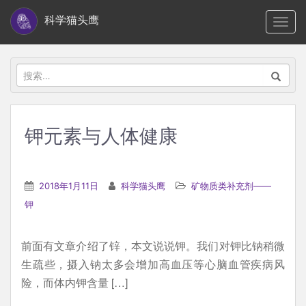
S
科学猫头鹰
TOGG
k
i
p
搜
t
索：
o
m
钾元素与人体健康
a
i
n
2018年1月11日
科学猫头鹰
矿物质类补充剂——
c
钾
o
n
前面有文章介绍了锌，本文说说钾。我们对钾比钠稍微
t
生疏些，摄入钠太多会增加高血压等心脑血管疾病风
e
险，而体内钾含量 […]
n
t