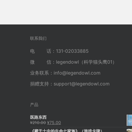
联系我们
电 话：131-02033885
微 信：legendowl（科学猫头鹰01）
业务联系：
info@legendowl.com
捐赠支持：
support@legendowl.com
产品
医路东西
原
当
¥
210.00
¥
75.00
价
前
《藏于土中的生命七家族》（游戏卡牌）