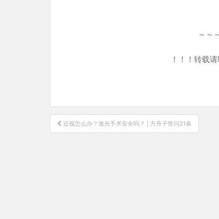
～～
！！！转载请
文
近视怎么办？激光手术安全吗？ | 方舟子答问21条
章
导
航