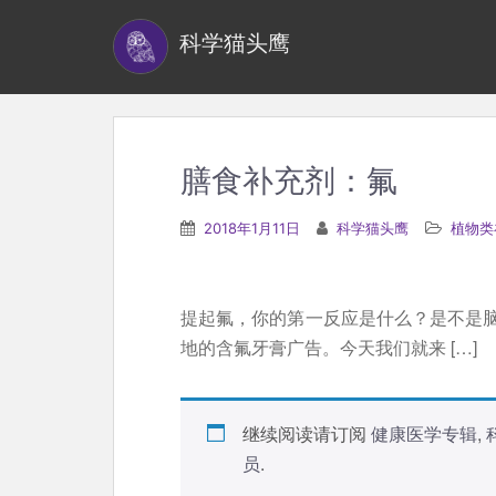
S
科学猫头鹰
k
i
p
t
o
膳食补充剂：氟
m
a
2018年1月11日
科学猫头鹰
植物类
i
n
c
提起氟，你的第一反应是什么？是不是
o
地的含氟牙膏广告。今天我们就来 […]
n
t
e
继续阅读请订阅
健康医学专辑
,
n
员
.
t