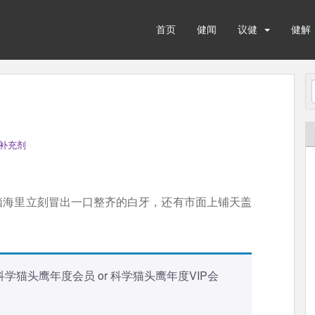
首页
健闻
议健
健解
补充剂
脑海里立刻冒出一口整齐的白牙，还有市面上铺天盖
科学猫头鹰年度会员
or
科学猫头鹰年度VIP会