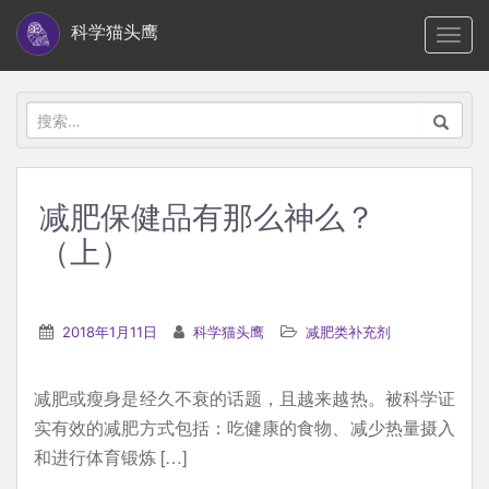
S
科学猫头鹰
TOGG
k
i
p
搜
t
索：
o
m
减肥保健品有那么神么？
a
（上）
i
n
c
2018年1月11日
科学猫头鹰
减肥类补充剂
o
n
t
减肥或瘦身是经久不衰的话题，且越来越热。被科学证
e
实有效的减肥方式包括：吃健康的食物、减少热量摄入
n
和进行体育锻炼 […]
t