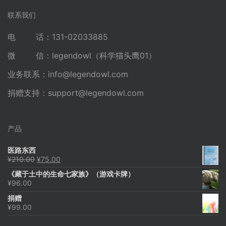
联系我们
电 话：131-02033885
微 信：legendowl（科学猫头鹰01）
业务联系：
info@legendowl.com
捐赠支持：
support@legendowl.com
产品
医路东西
原
当
¥
210.00
¥
75.00
价
前
《藏于土中的生命七家族》（游戏卡牌）
为：
价
¥
96.00
¥210.00。
格
为：
捐赠
¥75.00。
¥
99.00