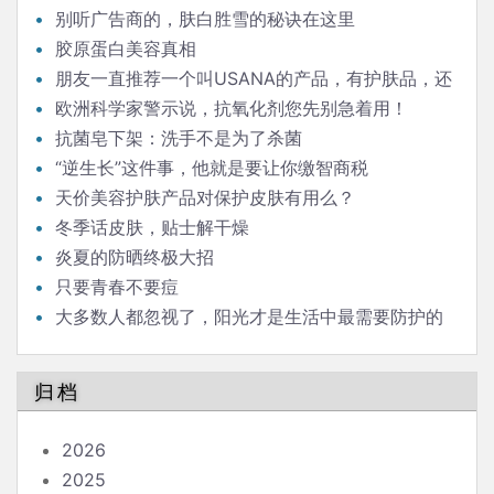
别听广告商的，肤白胜雪的秘诀在这里
胶原蛋白美容真相
朋友一直推荐一个叫USANA的产品，有护肤品，还
有孕妇婴儿食用的叫”葆婴”的一系列食品药品。靠谱
欧洲科学家警示说，抗氧化剂您先别急着用！
吗？
抗菌皂下架：洗手不是为了杀菌
“逆生长”这件事，他就是要让你缴智商税
天价美容护肤产品对保护皮肤有用么？
冬季话皮肤，贴士解干燥
炎夏的防晒终极大招
只要青春不要痘
大多数人都忽视了，阳光才是生活中最需要防护的
辐射
归档
2026
2025