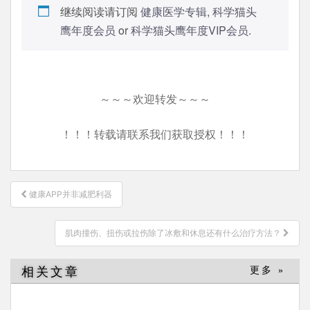
继续阅读请订阅
健康医学专辑
,
科学猫头
鹰年度会员
or
科学猫头鹰年度VIP会员
.
～～～欢迎转发～～～
！！！转载请联系我们获取授权！！！
文
健康APP并非减肥利器
章
导
肌肉撞伤、扭伤或拉伤除了冰敷和休息还有什么治疗方法？
航
相关文章
更多 »