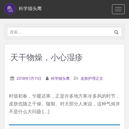
S
科学猫头鹰
TOGG
k
i
p
搜
t
索：
o
m
天干物燥，小心湿疹
a
i
n
2018年1月11日
科学猫头鹰
皮肤护理正文
c
o
时值初春，乍暖还寒，正是许多地方寒冷多风的时节，
n
皮肤也随之干燥、皲裂。对大部分人来说，这种气候并
t
不是什么大问题 […]
e
n
t