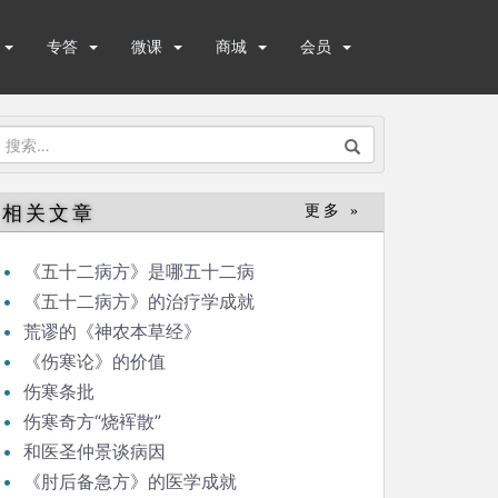
专答
微课
商城
会员
搜
索：
相关文章
更多 »
《五十二病方》是哪五十二病
《五十二病方》的治疗学成就
荒谬的《神农本草经》
《伤寒论》的价值
伤寒条批
伤寒奇方“烧裈散”
和医圣仲景谈病因
《肘后备急方》的医学成就