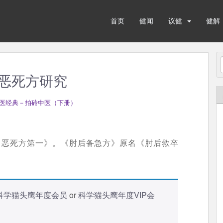
首页
健闻
议健
健解
恶死方研究
医经典－拍砖中医（下册）
中恶死方第一》。《肘后备急方》原名《肘后救卒
科学猫头鹰年度会员
or
科学猫头鹰年度VIP会