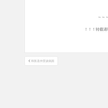
～～
！！！转载请
文
和医圣仲景谈病因
章
导
航