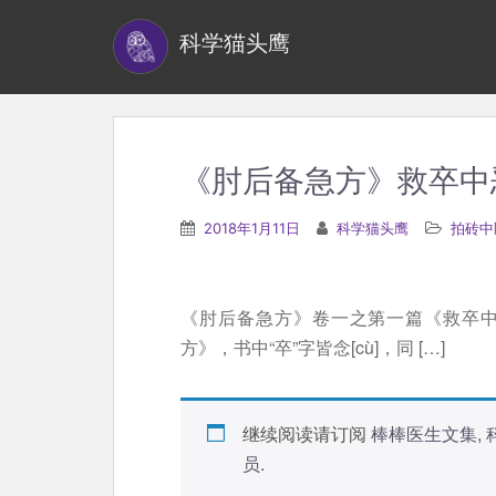
S
科学猫头鹰
k
i
p
t
o
《肘后备急方》救卒中
m
a
2018年1月11日
科学猫头鹰
拍砖中
i
n
c
《肘后备急方》卷一之第一篇《救卒
o
方》，书中“卒”字皆念[cù]，同 […]
n
t
e
继续阅读请订阅
棒棒医生文集
,
n
员
.
t