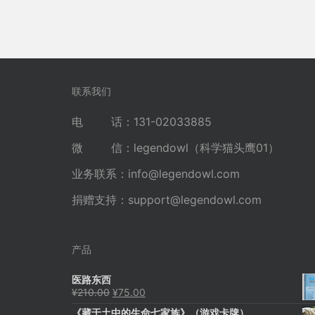
联系我们
电 话：131-02033885
微 信：legendowl（科学猫头鹰01）
业务联系：
info@legendowl.com
捐赠支持：
support@legendowl.com
产品
医路东西
原
当
¥
210.00
¥
75.00
价
前
《藏于土中的生命七家族》（游戏卡牌）