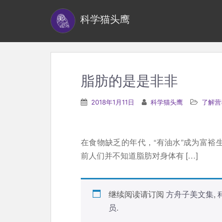
S
科学猫头鹰
k
i
p
t
o
脂肪的是是非非
m
a
2018年1月11日
科学猫头鹰
了解营
i
n
c
在食物缺乏的年代，“有油水”成为富裕
o
前人们并不知道脂肪对身体有 […]
n
t
e
继续阅读请订阅
方舟子美文集
,
n
员
.
t