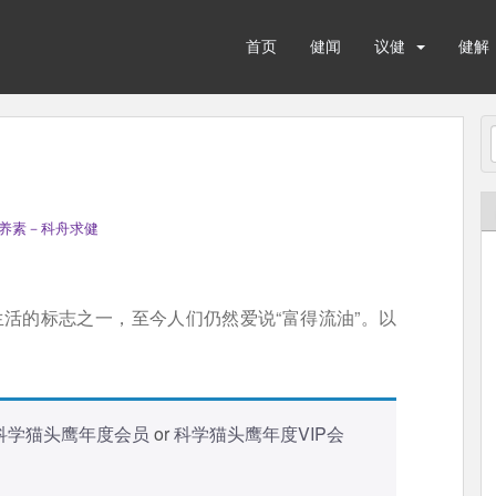
首页
健闻
议健
健解
养素－科舟求健
生活的标志之一，至今人们仍然爱说“富得流油”。以
科学猫头鹰年度会员
or
科学猫头鹰年度VIP会