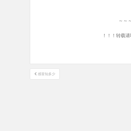
～～
！！！转载请
文
感冒知多少
章
导
航