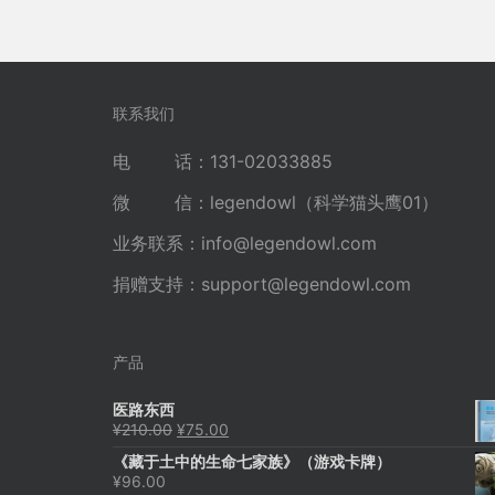
联系我们
电 话：131-02033885
微 信：legendowl（科学猫头鹰01）
业务联系：
info@legendowl.com
捐赠支持：
support@legendowl.com
产品
医路东西
原
当
¥
210.00
¥
75.00
价
前
《藏于土中的生命七家族》（游戏卡牌）
为：
价
¥
96.00
¥210.00。
格