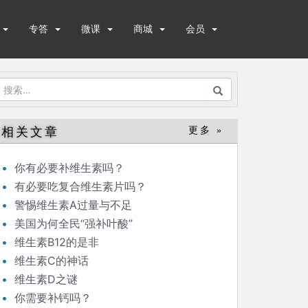
专答
微课
商城
会员
搜
索：
相关文章
更多 »
你有必要补维生素吗？
有必要吃复合维生素片吗？
警惕维生素A过量与不足
美国为何全民“强补叶酸”
维生素B12的是非
维生素C的神话
维生素D之谜
你需要补钙吗？