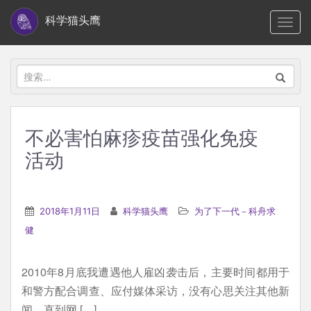
S
科学猫头鹰
TOGG
k
i
p
搜
t
索：
o
m
不必害怕麻疹疫苗强化免疫
a
活动
i
n
c
2018年1月11日
科学猫头鹰
为了下一代－科舟求
o
健
n
t
e
2010年8月底我遭遇他人雇凶袭击后，主要时间都用于
n
和警方配合调查、应付媒体采访，没有心思关注其他新
t
闻。直到网 […]