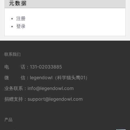
元数据
注册
登录
联系我们
电 话：131-02033885
微 信：legendowl（科学猫头鹰01）
业务联系：
info@legendowl.com
捐赠支持：
support@legendowl.com
产品