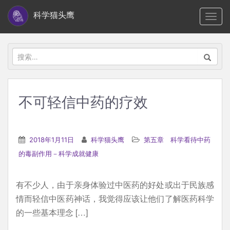
S
科学猫头鹰
TOGG
k
i
p
搜
t
索：
o
m
不可轻信中药的疗效
a
i
n
2018年1月11日
科学猫头鹰
第五章 科学看待中药
c
的毒副作用－科学成就健康
o
n
有不少人，由于亲身体验过中医药的好处或出于民族感
t
情而轻信中医药神话，我觉得应该让他们了解医药科学
e
的一些基本理念 […]
n
t