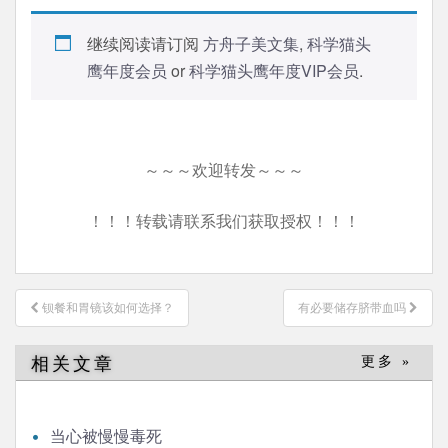
继续阅读请订阅
方舟子美文集
,
科学猫头
鹰年度会员
or
科学猫头鹰年度VIP会员
.
～～～欢迎转发～～～
！！！转载请联系我们获取授权！！！
文
钡餐和胃镜该如何选择？
有必要储存脐带血吗
章
导
相关文章
更多 »
航
当心被慢慢毒死