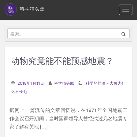
S
科学猫头鹰
TOGG
k
i
p
搜
t
索：
o
m
动物究竟能不能预感地震？
a
i
n
2018年1月11日
科学猫头鹰
科学的前沿－大象为什
c
么不长毛
o
n
据网上一篇流传的文章回忆说，在1971年全国地震工
t
作会议召开期间，当时国家领导人曾经找过几名地震专
e
家了解有关地 […]
n
t