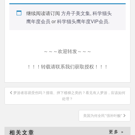
继续阅读请订阅
方舟子美文集
,
科学猫头
鹰年度会员
or
科学猫头鹰年度VIP会员
.
～～～欢迎转发～～～
！！！转载请联系我们获取授权！！！
文
梦游者容易受伤吗？撞墙、摔下楼梯之类的？看见有人梦游，应该如何
章
处理？
导
航
美国为何全民“强补叶酸”
相关文章
更多 »