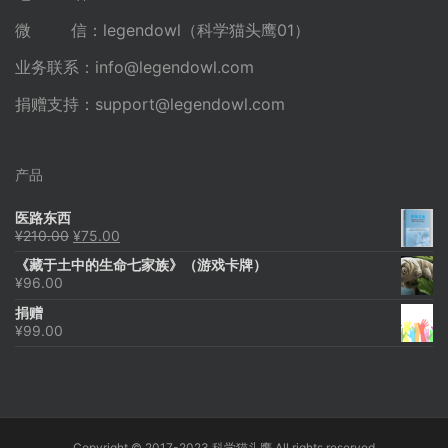
微 信：legendowl（科学猫头鹰01）
业务联系：
info@legendowl.com
捐赠支持：
support@legendowl.com
产品
医路东西
原
当
¥
210.00
¥
75.00
价
前
《藏于土中的生命七家族》（游戏卡牌）
为：
价
¥
96.00
¥210.00。
格
为：
捐赠
¥75.00。
¥
99.00
Copyright © 2017-2023 科学猫头鹰 All rights reserved