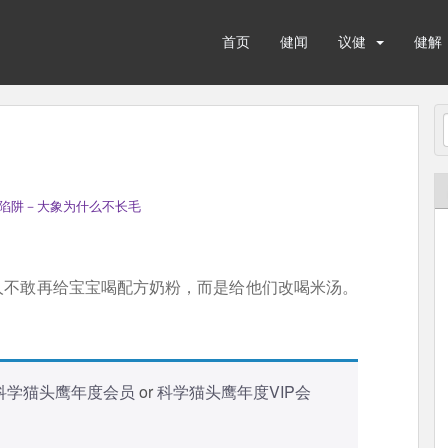
首页
健闻
议健
健解
陷阱－大象为什么不长毛
人不敢再给宝宝喝配方奶粉，而是给他们改喝米汤。
科学猫头鹰年度会员
or
科学猫头鹰年度VIP会