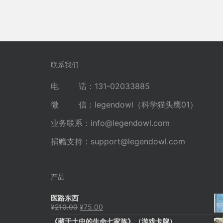
联系我们
电 话：131-02033885
微 信：legendowl（科学猫头鹰01）
业务联系：
info@legendowl.com
捐赠支持：
support@legendowl.com
产品
医路东西
原
当
¥
210.00
¥
75.00
价
前
《藏于土中的生命七家族》（游戏卡牌）