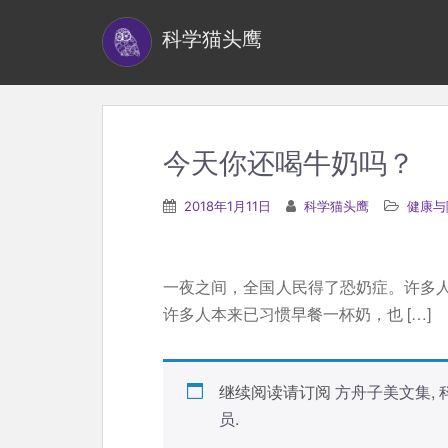
S
科学猫头鹰
k
i
p
t
o
今天你还喝牛奶吗？
m
a
2018年1月11日
科学猫头鹰
健康与
i
n
c
一夜之间，全国人民得了恐奶症。许多
o
许多人本来已习惯早餐一杯奶，也 […]
n
t
e
继续阅读请订阅
方舟子美文集
,
n
员
.
t