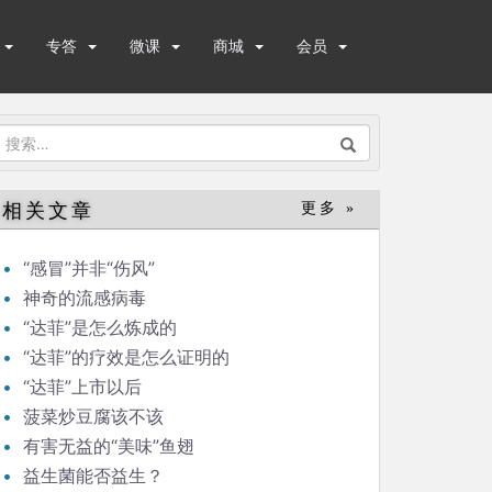
专答
微课
商城
会员
搜
索：
相关文章
更多 »
“感冒”并非“伤风”
神奇的流感病毒
“达菲”是怎么炼成的
“达菲”的疗效是怎么证明的
“达菲”上市以后
菠菜炒豆腐该不该
有害无益的“美味”鱼翅
益生菌能否益生？