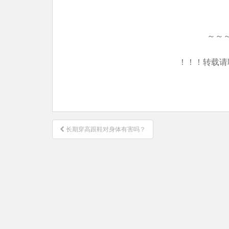
～～
！！！转载请
文
长期穿高跟鞋对身体有害吗？
章
导
航