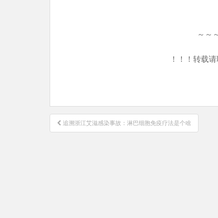
～～
！！！转载请
文
追溯浙江艾滋感染事故：淋巴细胞免疫疗法是个啥
章
导
航