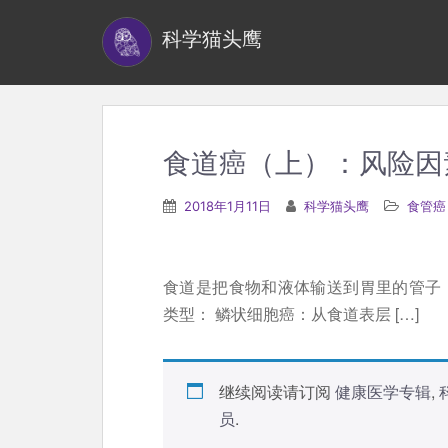
S
科学猫头鹰
k
i
p
t
o
食道癌（上）：风险因
m
a
2018年1月11日
科学猫头鹰
食管癌
i
n
c
食道是把食物和液体输送到胃里的管子
o
类型： 鳞状细胞癌：从食道表层 […]
n
t
e
继续阅读请订阅
健康医学专辑
,
n
员
.
t