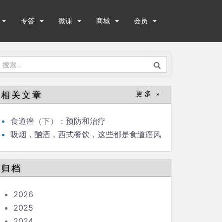
专答
微课
商城
会员
搜
索：
相关文章
更多 »
食道癌（下）：预防和治疗
吸烟，酗酒，西式餐饮，这些都是食道癌风
险！
归档
2026
2025
2024