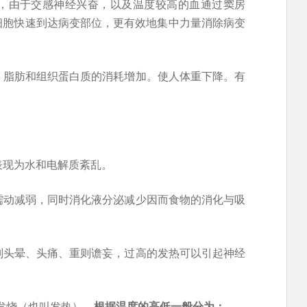
期，由于交感神经兴奋，以及温度较高的血通过窦房
细胞快速到达病变部位，更有效地集中力量消除病变
强，脂肪和组织蛋白质的消耗增加。使人体重下降。有
表现为水和电解质紊乱。
肠蠕动减弱，同时消化液分泌减少因而食物的消化与吸
轻则头晕、头痛、重则谵妄，过高的发热可以引起神经
为发烧（也叫发热）。
根据温度的高低一般分为：