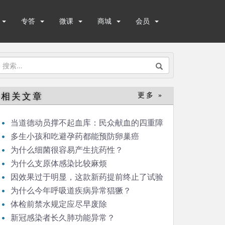
专答
微课
商城
会员
搜
索：
相关文章
更多 »
当道德动员撑不起血库：民众献血的四重障
碍
多生小孩和吃避孕药都能预防卵巢癌
为什么细菌很容易产生抗药性？
为什么支原体感染比较麻烦
因效果过于明显，这款新药提前终止了试验
为什么今年呼吸道疾病异常猖獗？
体检前禁水规定应尽早废除
新冠感染者长久肺功能异常？