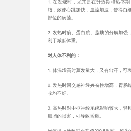
1. 在发烧时，尤其是在升热期和热盛
结，致使心跳加快，血流加速，使得白
部位的病菌。
2. 发热时酶、蛋白质、脂肪的分解加
利于减低体重。
对人体不利的：
1. 体温增高时蒸发量大，又有出汗，可
2. 发热时因交感神经兴奋性增高，胃
收均不好。
3. 高热时对中枢神经系统影响较大，
细胞的损害，可导致昏迷。
当体温上升超过正常值的0.5度时，称