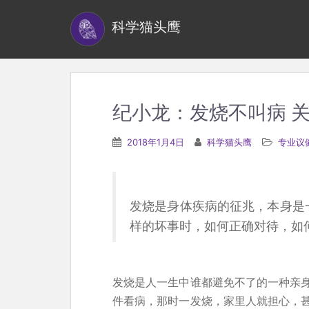
S
科学猫头鹰
k
i
p
t
o
纪小龙：发烧不叫病 
m
a
2018年1月4日
科学猫头鹰
专业议
i
n
c
发烧是身体疾病的征兆，本身是
o
样的坏事时，如何正确对待，如
n
t
e
发烧是人一生中谁都避免不了的一种亲
n
件看病，那时一发烧，家里人就担心，
t