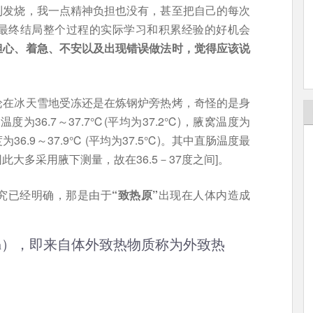
到发烧，我一点精神负担也没有，甚至把自己的每次
最终结局整个过程的实际学习和积累经验的好机会
担心、着急、不安以及出现错误做法时，觉得应该说
论在冰天雪地受冻还是在炼钢炉旁热烤，奇怪的是身
为36.7～37.7℃(平均为37.2℃)，腋窝温度为
温度为36.9～37.9℃ (平均为37.5℃)。其中直肠温度最
大多采用腋下测量，故在36.5－37度之间]。
究已经明确，那是由于
“致热原”
出现在人体内造成
yrogen），即来自体外致热物质称为外致热