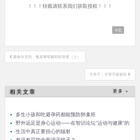
！！！转载请联系我们获取授权！！！
卡瓦
文
膳食补充剂：氨基葡萄糖和软骨素（上）
章
导
方舟子：甘草不能多吃
航
相关文章
更多 »
多生小孩和吃避孕药都能预防卵巢癌
野外远足是身心运动——在智识论坛“运动与健康”的
发言
生活中真正要担心的辐射
有没有可能全面消灭蚊子？