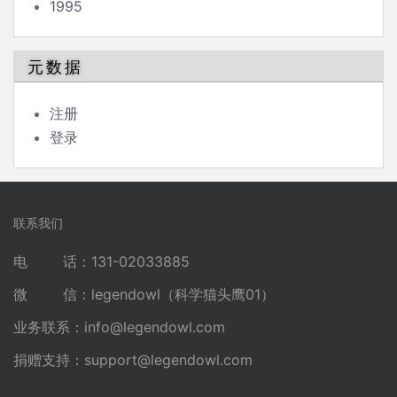
1995
元数据
注册
登录
联系我们
电 话：131-02033885
微 信：legendowl（科学猫头鹰01）
业务联系：
info@legendowl.com
捐赠支持：
support@legendowl.com