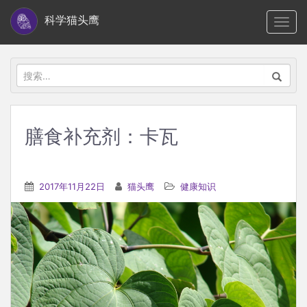
S
科学猫头鹰
TOGG
k
i
p
搜
t
索：
o
m
膳食补充剂：卡瓦
a
i
n
2017年11月22日
猫头鹰
健康知识
c
o
n
t
e
n
t