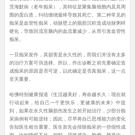
茨海默病（老年痴呆），其特征是聚集脑细胞内及其周
围的蛋白质，纠结缠绕最终导致其死亡。第二种常见的
痴呆是血管性痴呆，动脉壁上的脂肪沉积造成动脉粥样
硬化，导致回流至脑内的血流量减少，从而引发血管性
痴呆。
一旦痴呆发作，其损害是永久性的，而我们并没有太多
的治疗方案可供选择。所以，作出诊断之前先要确定造
成痴呆的原因是否可逆，以此确定是否真痴呆，这一点
至关重要。
哈佛特别健康报道《生活越美好，寿命越长久：现在就
行动起来，给自己一个更快乐，更健康的未来》中提
到，如果在永久性脑损伤发生之前开始治疗，少部分痴
呆病例有可能逆转；因此，尽早将自己思维能力的变化
告知医生相当重要。医生首先会排除痴呆的一些假性成
因，比如睡眠不足、抑郁、尿路感染、肿瘤、脑卒中、