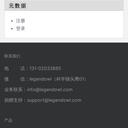
元数据
注册
登录
联系我们
电 话：131-02033885
微 信：legendowl（科学猫头鹰01）
业务联系：
info@legendowl.com
捐赠支持：
support@legendowl.com
产品