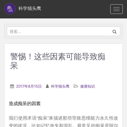
S
科学猫头鹰
TOGG
k
i
p
搜
t
索：
o
m
警惕！这些因素可能导致痴
a
呆
i
n
c
2017年8月15日
科学猫头鹰
健康知识
o
n
t
造成痴呆的因素
e
我们使用术语“痴呆”来描述那些导致思维能力永久性改
n
变的状况，比如记忆丧失和混乱。最常见的痴呆是阿尔
t