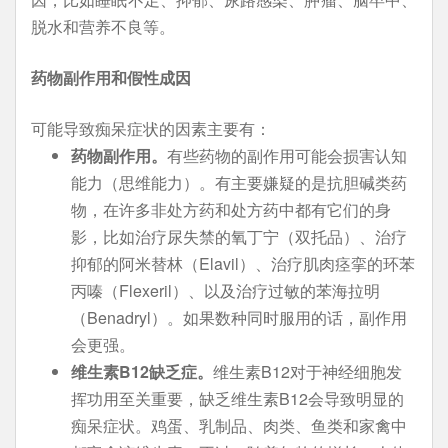
脱水和营养不良等。
药物副作用和假性成因
可能导致痴呆症状的因素主要有：
药物副作用。
有些药物的副作用可能会损害认知
能力（思维能力）。有主要嫌疑的是抗胆碱类药
物，在许多非处方药和处方药中都有它们的身
影，比如治疗尿失禁的氧丁宁（双托品）、治疗
抑郁的阿米替林（Elavil）、治疗肌肉痉挛的环苯
丙嗪（Flexeril）、以及治疗过敏的苯海拉明
（Benadryl）。如果数种同时服用的话，副作用
会更强。
维生素
B12
缺乏症。
维生素B12对于神经细胞发
挥功用至关重要，缺乏维生素B12会导致明显的
痴呆症状。鸡蛋、乳制品、肉类、鱼类和家禽中