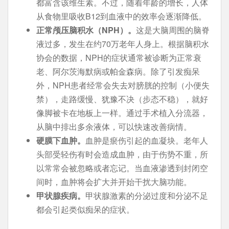
都富含该维生素。不过，随着年龄的增长，人体
从食物里吸收B12到血液中的效率会逐渐降低。
正常颅压脑积水（
NPH
）。
这是大脑周围的脑脊
液过多，发生在约70万老年人身上。根据脑积水
协会的数据，NPH的症状通常被诊断为正常衰
老、阿尔茨海默病或帕金森病。除了引发痴呆
外，NPH患者经常会失去对膀胱的控制（小便失
禁），走路缓慢、犹豫不决（步态不稳），就好
像脚被卡在地板上一样。通过手术植入分流器，
从脑中排出多余液体，可以快速改善病情。
硬膜下血肿。
血肿是瘀伤引起的血凝块。老年人
头部受轻伤有时会造成血肿，由于伤势不重，所
以常常会被忽略或者忘记。当血液渗透到封闭空
间时，血肿将会扩大并开始干扰大脑功能。
甲状腺疾病。
甲状腺激素的分泌过度和分泌不足
都会引起类似痴呆的症状。