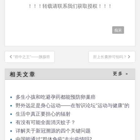
！！！转载请联系我们获取授权！！！
痴呆
文
“癌中之王”——胰腺癌
肝上长囊肿可怕吗？
章
导
相关文章
更多 »
航
多生小孩和吃避孕药都能预防卵巢癌
野外远足是身心运动——在智识论坛“运动与健康”的
发言
生活中真正要担心的辐射
有没有可能全面消灭蚊子？
详解关于新冠溯源的四个关键问题
中国能通过“群体免疫”走出疫情吗?