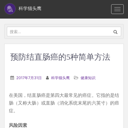
S
科学猫头鹰
TOGG
k
i
p
搜
t
索：
o
m
预防结直肠癌的5种简单方法
a
i
n
2017年7月31日
科学猫头鹰
健康知识
c
o
在美国，结直肠癌是第四大最常见的癌症。它指的是结
n
肠（又称大肠）或直肠（消化系统末尾的六英寸）的癌
t
症。
e
n
风险因素
t