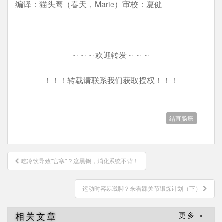
编译：猫头鹰（春天，Marie）审校：夏健
～～～欢迎转发～～～
！！！转载请联系我们获取授权！！！
结直肠癌
文
吃冷饮导致“宫寒”？这黑锅，消化系统不背！
章
导
运动时容易崴脚？来看踝关节锻炼计划（下）
航
相关文章
更多 »