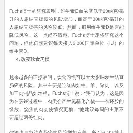
Fuchs博士的研究表明，维生素D血浓度低于20纳克/毫
升的人患结直肠癌的风险增加，而高于30纳克/毫升的
人患结直肠癌的风险较低。然而，服用维生素D是否能
降低风险，这一点尚不清楚。Fuchs博士即将研究这个
问题，但他仍然建议每天摄入2,000国际单位（IU）的
维生素D。
改变饮食
习惯
越来越多的证据表明，饮食习惯可以大大影响发生结直
肠癌的风险。其中主要是吃红肉如牛、羊、猪肉，以及
加工肉制品如培根。Fuchs博士说：“我们认为，这是因
为在烹饪过程中，肉类会产生氮基化合物——杂环胺的
缘故。烧焦的肉会使情况更糟。”他建议每周的主菜不
要超过两份红肉。
饮酒也与患结直肠癌的风险增加有关，所以Fuchs博士