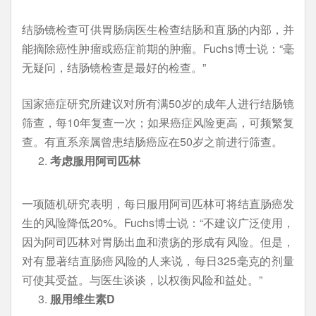
结肠镜检查可供胃肠病医生检查结肠和直肠的内部，并
能摘除癌性肿瘤或癌症前期的肿瘤。Fuchs博士说：“毫
无疑问，结肠镜检查是最好的检查。”
国家癌症研究所建议对所有满50岁的成年人进行结肠镜
筛查，每10年复查一次；如果癌症风险更高，可频繁复
查。有直系亲属曾患结肠癌应在50岁之前进行筛查。
考虑
服用阿司匹林
一项随机研究表明，每日服用阿司匹林可将结直肠癌发
生的风险降低20%。Fuchs博士说：“不建议广泛使用，
因为阿司匹林对胃肠出血和溃疡的形成有风险。但是，
对有显著结直肠癌风险的人来说，每日325毫克的剂量
可使其受益。与医生谈谈，以权衡风险和益处。”
服用维生素
D