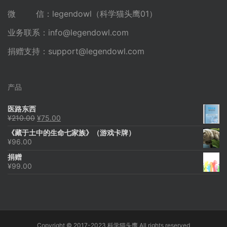
微 信：legendowl（科学猫头鹰01）
业务联系：
info@legendowl.com
捐赠支持：
support@legendowl.com
产品
医路东西
原
当
¥
210.00
¥
75.00
价
前
《藏于土中的生命七家族》（游戏卡牌）
为：
价
¥
96.00
¥210.00。
格
为：
捐赠
¥75.00。
¥
99.00
Copyright © 2017-2023 科学猫头鹰 All rights reserved