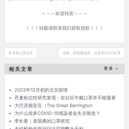
～～～欢迎转发～～～
！！！转载请联系我们获取授权！！！
文
有钱人更长寿
诊断、筛查膝盖痛，还是用X光片好
章
导
相关文章
更多 »
航
2022年12月初的北京疫情
丹麦标志性研究发现：在社区中戴口罩并不能显著
降低（新冠）感染率
大巴灵顿宣言（The Great Barrington
Declaration）
为什么很多COVID-19感染者会失去嗅觉？
李长青｜袁国勇的口罩研究
未经检验的新冠疗法可能弊大于利