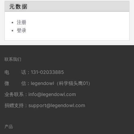
元数据
注册
登录
联系我们
电 话：131-02033885
微 信：legendowl（科学猫头鹰01）
业务联系：
info@legendowl.com
捐赠支持：
support@legendowl.com
产品