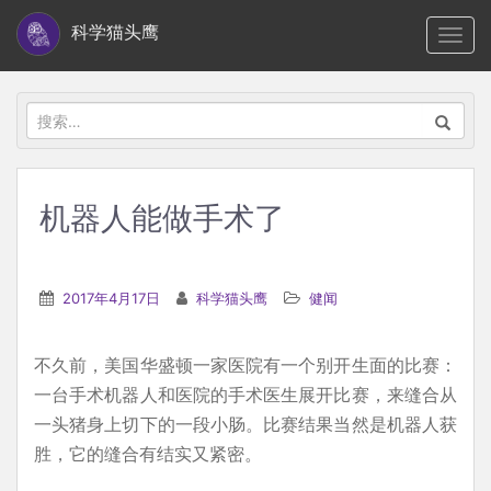
S
科学猫头鹰
TOGG
k
i
p
搜
t
索：
o
m
机器人能做手术了
a
i
n
2017年4月17日
科学猫头鹰
健闻
c
o
不久前，美国华盛顿一家医院有一个别开生面的比赛：
n
一台手术机器人和医院的手术医生展开比赛，来缝合从
t
一头猪身上切下的一段小肠。比赛结果当然是机器人获
e
胜，它的缝合有结实又紧密。
n
t