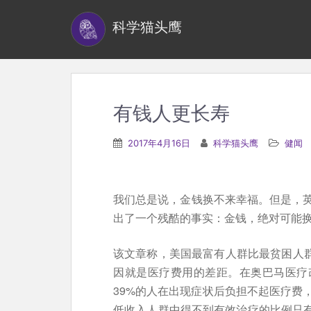
S
科学猫头鹰
k
i
p
t
o
有钱人更长寿
m
a
2017年4月16日
科学猫头鹰
健闻
i
n
c
我们总是说，金钱换不来幸福。但是，
o
出了一个残酷的事实：金钱，绝对可能
n
t
该文章称，美国最富有人群比最贫困人群
e
因就是医疗费用的差距。在奥巴马医疗
n
39%的人在出现症状后负担不起医疗费
t
低收入人群中得不到有效治疗的比例只有