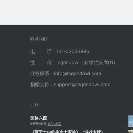
联系我们
电 话：131-02033885
微 信：legendowl（科学猫头鹰01）
业务联系：
info@legendowl.com
捐赠支持：
support@legendowl.com
产品
医路东西
原
当
¥
210.00
¥
75.00
价
前
《藏于土中的生命七家族》（游戏卡牌）