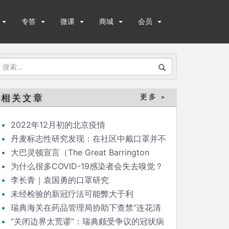
专答
微课
商城
会员
搜
索：
相关文章
更多 »
2022年12月初的北京疫情
丹麦标志性研究发现：在社区中戴口罩并不
能显著降低（新冠）感染率
大巴灵顿宣言（The Great Barrington
Declaration）
为什么很多COVID-19感染者会失去嗅觉？
李长青｜袁国勇的口罩研究
未经检验的新冠疗法可能弊大于利
瑞典海关在药品管理局协助下查禁“连花清
瘟”
“关闭边界太荒谬”：瑞典颇受争议的冠状病