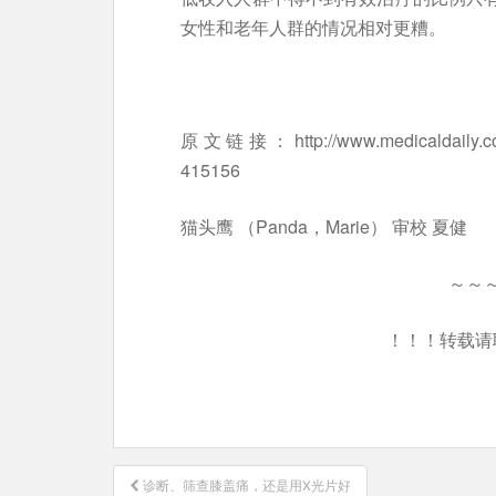
女性和老年人群的情况相对更糟。
原文链接：http://www.medicaldaily.com/wh
415156
猫头鹰 （Panda，Marie） 审校 夏健
～～
！！！转载请
文
诊断、筛查膝盖痛，还是用X光片好