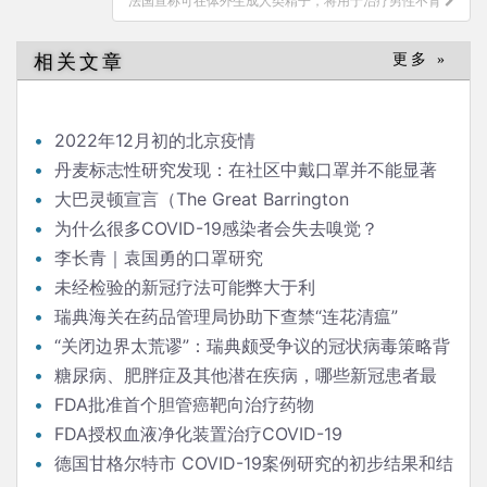
法国宣称可在体外生成人类精子，将用于治疗男性不育
航
相关文章
更多 »
2022年12月初的北京疫情
丹麦标志性研究发现：在社区中戴口罩并不能显著
降低（新冠）感染率
大巴灵顿宣言（The Great Barrington
Declaration）
为什么很多COVID-19感染者会失去嗅觉？
李长青｜袁国勇的口罩研究
未经检验的新冠疗法可能弊大于利
瑞典海关在药品管理局协助下查禁“连花清瘟”
“关闭边界太荒谬”：瑞典颇受争议的冠状病毒策略背
后的流行病学家
糖尿病、肥胖症及其他潜在疾病，哪些新冠患者最
危险？
FDA批准首个胆管癌靶向治疗药物
FDA授权血液净化装置治疗COVID-19
德国甘格尔特市 COVID-19案例研究的初步结果和结