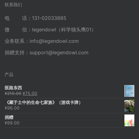
联系我们
电 话：131-02033885
微 信：legendowl（科学猫头鹰01）
业务联系：
info@legendowl.com
捐赠支持：
support@legendowl.com
产品
医路东西
原
当
¥
210.00
¥
75.00
价
前
《藏于土中的生命七家族》（游戏卡牌）
为：
价
¥
96.00
¥210.00。
格
为：
捐赠
¥75.00。
¥
99.00