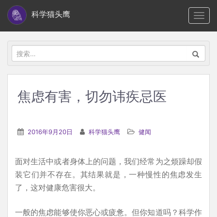
S
科学猫头鹰
TOGG
k
i
p
搜
t
索：
o
m
焦虑有害，切勿讳疾忌医
a
i
n
2016年9月20日
科学猫头鹰
健闻
c
o
面对生活中或者身体上的问题，我们经常为之烦躁却假
n
装它们并不存在。其结果就是，一种慢性的焦虑发生
t
了，这对健康危害很大。
e
n
一般的焦虑能够使你恶心或疲惫。但你知道吗？科学作
t