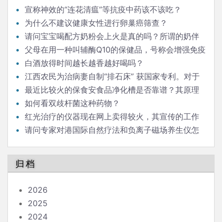
宣称神效的“连花清瘟”等抗疫中药该不该吃？
为什么不建议健康女性进行卵巢癌筛查？
请问宝宝喝配方奶粉会上火是真的吗？所谓的奶伴
侣“清伙灵”有效果吗？如果能清火，为什么不取名“清火
父母在用一种叫辅酶Q10的保健品，号称会增强免疫
灵”？商家玩的是什么手段？
力。能科普一下吗？
白酒放得时间越长越香越好喝吗？
江西农民为治病妻自制“排石床” 获国家专利。对于
肾结石，倒立排石，是否有科学依据？
最近比较火的保食安食品净化槽是否靠谱？其原理
是以水的裂解杀菌，水触媒消毒。请问是否有科学依
如何看双歧杆菌这种药物？
据？
红光治疗的仪器现在网上卖得较火，其宣传的工作
原理科学吗？
请问专家对港国际自然疗法和负离子磁场养生仪怎
么看？
归档
2026
2025
2024