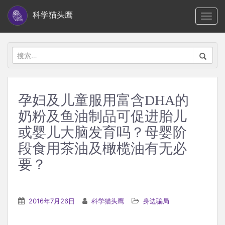
S
科学猫头鹰
TOGG
k
i
p
搜
t
索：
o
m
孕妇及儿童服用富含DHA的
a
奶粉及鱼油制品可促进胎儿
i
n
或婴儿大脑发育吗？母婴阶
c
段食用茶油及橄榄油有无必
o
要？
n
t
e
2016年7月26日
科学猫头鹰
身边骗局
n
t