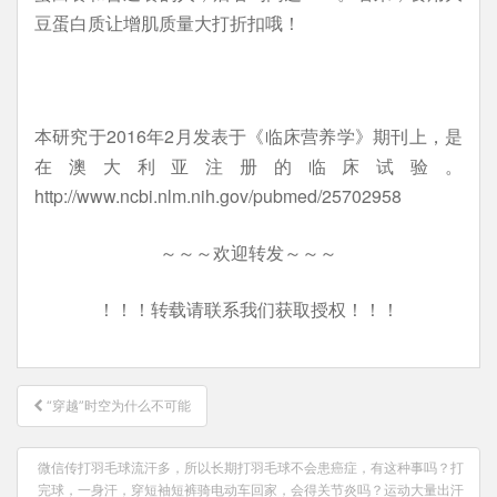
豆蛋白质让增肌质量大打折扣哦！
本研究于2016年2月发表于《临床营养学》期刊上，是
在澳大利亚注册的临床试验。
http://www.ncbi.nlm.nih.gov/pubmed/25702958
～～～欢迎转发～～～
！！！转载请联系我们获取授权！！！
文
“穿越”时空为什么不可能
章
导
微信传打羽毛球流汗多，所以长期打羽毛球不会患癌症，有这种事吗？打
航
完球，一身汗，穿短袖短裤骑电动车回家，会得关节炎吗？运动大量出汗