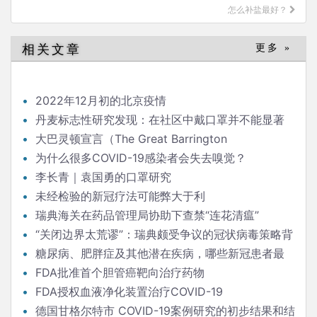
怎么补盐最好？
相关文章
更多 »
2022年12月初的北京疫情
丹麦标志性研究发现：在社区中戴口罩并不能显著
降低（新冠）感染率
大巴灵顿宣言（The Great Barrington
Declaration）
为什么很多COVID-19感染者会失去嗅觉？
李长青｜袁国勇的口罩研究
未经检验的新冠疗法可能弊大于利
瑞典海关在药品管理局协助下查禁“连花清瘟”
“关闭边界太荒谬”：瑞典颇受争议的冠状病毒策略背
后的流行病学家
糖尿病、肥胖症及其他潜在疾病，哪些新冠患者最
危险？
FDA批准首个胆管癌靶向治疗药物
FDA授权血液净化装置治疗COVID-19
德国甘格尔特市 COVID-19案例研究的初步结果和结