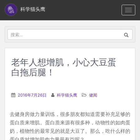
S
科学猫头鹰
TOGG
k
i
p
搜
t
索：
o
m
老年人想增肌，小心大豆蛋
a
白拖后腿！
i
n
c
2016年7月26日
科学猫头鹰
健闻
o
n
t
去健身房做力量训练，很多朋友都知道需要补充足够的
e
蛋白质来增肌。蛋白质来源有很多种，动物性的如肉蛋
n
奶，植物性的最常见的就是大豆了。那么，吃什么样的
t
蛋白质对增加肌肉力量最有益呢？