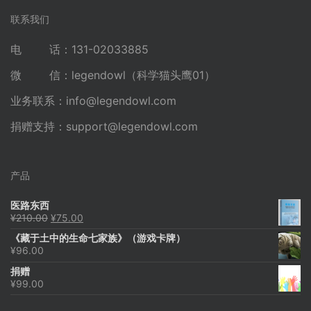
联系我们
电 话：131-02033885
微 信：legendowl（科学猫头鹰01）
业务联系：
info@legendowl.com
捐赠支持：
support@legendowl.com
产品
医路东西
原
当
¥
210.00
¥
75.00
价
前
《藏于土中的生命七家族》（游戏卡牌）
为：
价
¥
96.00
¥210.00。
格
为：
捐赠
¥75.00。
¥
99.00