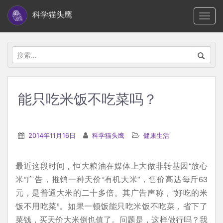
S
科学猫头鹰
TOGG
k
i
p
搜
t
索：
o
m
能只吃米饭不吃菜吗？
a
i
n
2014年11月16日
科学猫头鹰
健康生活
c
o
最近这段时间，恒大粮油在媒体上大做非转基因“放心
n
米”广告，推销一种天价“有机大米”，售价高达每斤63
t
元，是普通大米的二十多倍。其广告声称，“好吃的米
e
饭不用吃菜”。如果一顿饭能只吃米饭不吃菜，省下了
n
菜钱，买天价大米倒也值了。问题是，这样做行吗？我
t