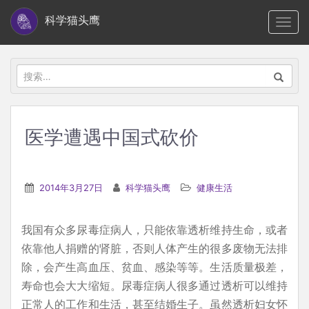
S
科学猫头鹰
TOGG
k
i
p
搜
t
索：
o
m
医学遭遇中国式砍价
a
i
n
2014年3月27日
科学猫头鹰
健康生活
c
o
我国有众多尿毒症病人，只能依靠透析维持生命，或者
n
依靠他人捐赠的肾脏，否则人体产生的很多废物无法排
t
除，会产生高血压、贫血、感染等等。生活质量极差，
e
寿命也会大大缩短。尿毒症病人很多通过透析可以维持
n
正常人的工作和生活，甚至结婚生子。虽然透析妇女怀
t