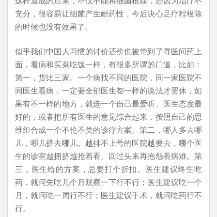
这样造成的后果，不仅不能将细菌根除，还因为治疗不
充分，很容易让细菌产生耐药性，今后决心足疗程根除
的时候也没有效果了。
似乎我们中国人习惯的讨价还价也被带到了寻医问药上
面，看病和买菜吃饭一样，有很多所谓的门道，比如：
第一，货比三家。一个病找不同的医院，同一家医院不
同医生看病，一定要全部医生都一样的说法才罢休，如
果有不一样的地方，就选一个自己最爱听、医生态度最
好的，或者把所有医生的意见综合起来，按照自己的思
维组合成一个不伦不类的诊疗方案。第二，哪人多去哪
儿，哪儿挤去哪儿。越排不上号的医院越要去，哪个医
生的诊室越拥挤越抢着看。回过头来再抱怨看病难。第
三，医生给的方案，总要打个折扣。医生建议终生吃
药，就问先吃几个月观察一下行不行；医生建议吃一个
月，就问吃一周行不行；医生建议手术，就问吃药行不
行。