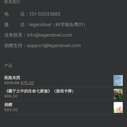
联系我们
电 话：131-02033885
微 信：legendowl（科学猫头鹰01）
业务联系：
info@legendowl.com
捐赠支持：
support@legendowl.com
产品
医路东西
原
当
¥
210.00
¥
75.00
价
前
《藏于土中的生命七家族》（游戏卡牌）
为：
价
¥
96.00
¥210.00。
格
为：
捐赠
¥75.00。
¥
99.00