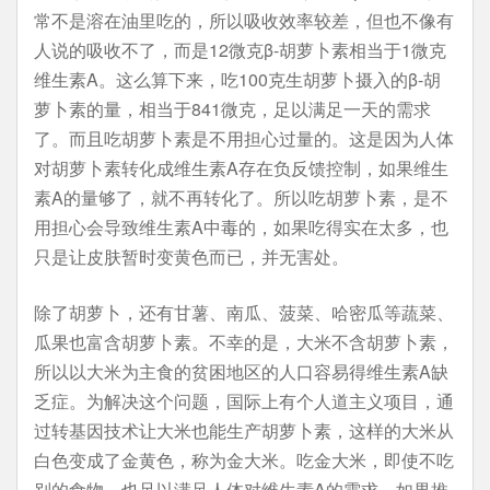
常不是溶在油里吃的，所以吸收效率较差，但也不像有
人说的吸收不了，而是12微克β-胡萝卜素相当于1微克
维生素A。这么算下来，吃100克生胡萝卜摄入的β-胡
萝卜素的量，相当于841微克，足以满足一天的需求
了。而且吃胡萝卜素是不用担心过量的。这是因为人体
对胡萝卜素转化成维生素A存在负反馈控制，如果维生
素A的量够了，就不再转化了。所以吃胡萝卜素，是不
用担心会导致维生素A中毒的，如果吃得实在太多，也
只是让皮肤暂时变黄色而已，并无害处。
除了胡萝卜，还有甘薯、南瓜、菠菜、哈密瓜等蔬菜、
瓜果也富含胡萝卜素。不幸的是，大米不含胡萝卜素，
所以以大米为主食的贫困地区的人口容易得维生素A缺
乏症。为解决这个问题，国际上有个人道主义项目，通
过转基因技术让大米也能生产胡萝卜素，这样的大米从
白色变成了金黄色，称为金大米。吃金大米，即使不吃
别的食物，也足以满足人体对维生素A的需求，如果推