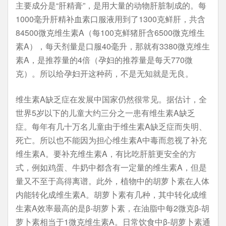
主要成分是“肝精膏”，是用大量的动物肝脏制成的。每
1000毫升肝精补血素口服液用到了1300克鲜肝，共含
84500微克维生素A（每100克鲜猪肝含6500微克维生
素A），每天剂量是口服40毫升，那就有3380微克维生
素A，是推荐量的4倍（孕妇的推荐量是每天770微
克）。所以给孕妇开这种药，不是无知就是无良。
维生素A缺乏症在发展中国家仍然很常见。据估计，全
世界5岁以下的儿童大约三分之一患有维生素A缺乏
症。每年有几十万名儿童由于维生素A缺乏症而失明、
死亡。所以也不能因为担心维生素A中毒而忽视了补充
维生素A。要补充维生素A，有比吃肝脏更安全的方
式，例如鸡蛋、牛奶中都含有一定量的维生素A，但是
量又不至于高得离谱。此外，植物中的胡萝卜素在人体
内能转化成维生素A。胡萝卜素有几种，其中转化成维
生素A效率最高的是β-胡萝卜素，在油脂中每2微克β-胡
萝卜素相当于1微克维生素A。日常饮食中β-胡萝卜素通