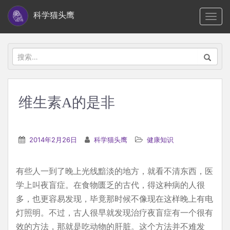
S
科学猫头鹰
TOGG
k
i
p
搜
t
索：
o
m
维生素A的是非
a
i
n
2014年2月26日
科学猫头鹰
健康知识
c
o
有些人一到了晚上光线黯淡的地方，就看不清东西，医
n
学上叫夜盲症。在食物匮乏的古代，得这种病的人很
t
多，也更容易发现，毕竟那时候不像现在这样晚上有电
e
灯照明。不过，古人很早就发现治疗夜盲症有一个很有
n
效的方法，那就是吃动物的肝脏。这个方法并不难发
t