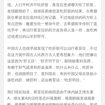
现。人们平时并不吃肝脏，夜盲症患者哪天吃了肝脏，
发现眼睛好了，就很容易推想是吃肝脏的结果。古希腊
医生希波克拉底对此已有记载，不过他提供的药方听上
有点恐怖：蘸蜜生吃一整块牛肝。古希腊医学传到了盖
伦手中，将治疗夜盲症的药方改良得人道一些，改吃烤
过或煮过的山羊肝即可。
中国古人也很早就发现了吃肝脏可以治疗夜盲症，不过
在这方面中国古人比西方古人更有想象力，他们想像出
这是因为“肝主目”、“肝开窍于目”，眼睛能看到东西，
有赖于肝气疏泄和肝血滋养，吃什么补什么，吃肝补
肝，也就能明目了。直到现在，有的中国父母在鼓励小
孩吃鸡肝、猪肝时，还会教育说：“吃肝明目。”
我们现在知道，夜盲症的病因是由于体内缺乏维生素
A。维生素A的活性形态叫视黄醇，视黄醇能变成视黄
醛，视黄醛与视网膜感光细胞中的感光蛋白结合，形成