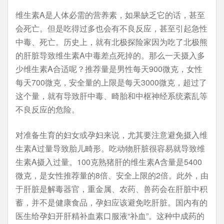
维生素A是人体必需的营养素，如果缺乏它的话，甚至
会死亡。但是吃得过多也会有不良反应，甚至引起急性
中毒、死亡。历史上，就有北极探险家因为吃了北极熊
的肝脏导致维生素A中毒差点死掉的。那么一天摄入多
少维生素A合适呢？推荐量是男性每天900微克，女性
每天700微克，安全量的上限是每天3000微克，超过了
这个量，就有导致肝中毒、畸胎和中枢神经系统紊乱等
不良反应的危险。
对准备生育的妇女或孕妇来说，尤其要注意避免摄入维
生素A过量导致胎儿畸形。吃动物肝脏很容易就导致维
生素A摄入过量。100克熟猪肝的维生素A含量是5400
微克，是女性推荐量的8倍、安全上限的2倍。此外，由
于肝脏是解毒器官，重金属、农药、兽药会在肝脏中积
蓄，并不是健康食品，孕妇应该避免吃肝脏。国内有的
医生给孕妇开肝精补血素口服液“补血”。这种中成药的