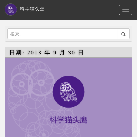
S
科学猫头鹰
TOGG
k
i
p
搜
t
索：
o
日期:
2013 年 9 月 30 日
m
a
i
n
c
o
n
t
e
n
t