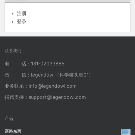
注册
登录
联系我们
电 话：131-02033885
微 信：legendowl（科学猫头鹰01）
业务联系：
info@legendowl.com
捐赠支持：
support@legendowl.com
产品
医路东西