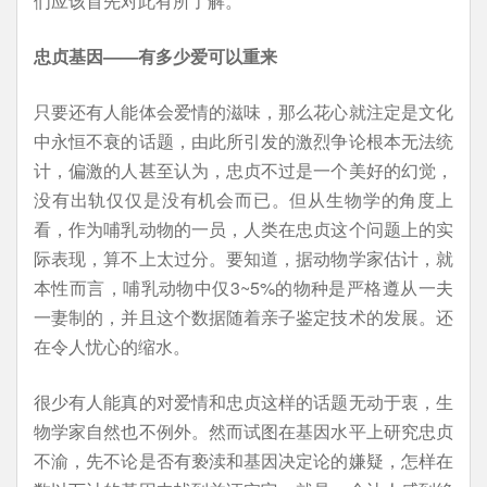
们应该首先对此有所了解。
忠贞基因——有多少爱可以重来
只要还有人能体会爱情的滋味，那么花心就注定是文化
中永恒不衰的话题，由此所引发的激烈争论根本无法统
计，偏激的人甚至认为，忠贞不过是一个美好的幻觉，
没有出轨仅仅是没有机会而已。但从生物学的角度上
看，作为哺乳动物的一员，人类在忠贞这个问题上的实
际表现，算不上太过分。要知道，据动物学家估计，就
本性而言，哺乳动物中仅3~5%的物种是严格遵从一夫
一妻制的，并且这个数据随着亲子鉴定技术的发展。还
在令人忧心的缩水。
很少有人能真的对爱情和忠贞这样的话题无动于衷，生
物学家自然也不例外。然而试图在基因水平上研究忠贞
不渝，先不论是否有亵渎和基因决定论的嫌疑，怎样在