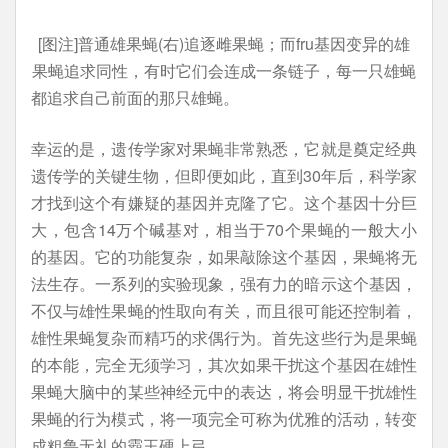
[图注]普通雄果蝇(右)追逐雌果蝇；而fru基因变异的雄
果蝇追求同性，有时它们会连成一条链子，每一只雄蝇
都追求自己前面的那只雄蝇。
幸运的是，遗传学家对果蝇非常熟悉，它就是奠定经典
遗传学的关键生物，但即便如此，直到30年后，科学家
才找到这个有嫌疑的基因并克隆了它。这个基因十分巨
大，包含14万个碱基对，相当于70个果蝇的一般大小
的基因。它的功能复杂，如果敲除这个基因，果蝇将无
法生存。一系列的实验现象，强有力的暗示这个基因，
不仅与雄性果蝇的性取向有关，而且很可能还控制着，
雄性果蝇复杂而精巧的求偶行为。首先这些行为是果蝇
的本能，完全无须学习，其次如果干扰这个基因在雄性
果蝇大脑中的某些神经元中的表达，将会明显干扰雄性
果蝇的行为模式，将一项完全可称为优雅的活动，转变
成粗鲁无礼的霸王硬上弓。