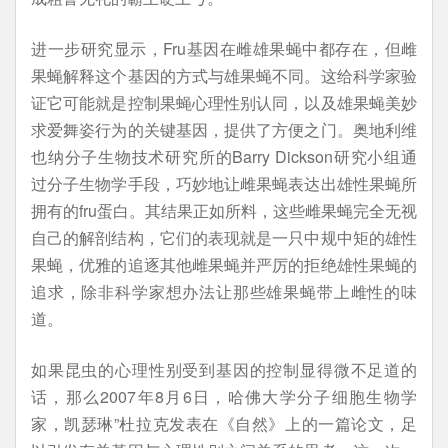
进一步研究显示，Fru基因在雌雄果蝇中都存在，但雌
果蝇解释这个基因的方式与雄果蝇不同。这给科学家验
证它可能就是控制果蝇心理性别认同，以及雄果蝇美妙
求爱舞姿行为的关键基因，提供了方便之门。奥地利维
也纳分子生物技术研究所的Barry Dickson研究小组通
过分子生物学手段，巧妙地让雌果蝇表达出雄性果蝇所
拥有的fru蛋白。其结果正如所料，这些雌果蝇完全无视
自己的解剖结构，它们的表现就是一只中规中矩的雄性
果蝇，优雅的追逐其他雌果蝇并严厉的拒绝雄性果蝇的
追求，除非科学家想办法让那些雄果蝇带上雌性的味
道。
如果昆虫的心理性别受到基因的控制显得微不足道的
话，那么2007年8月6日，哈佛大学分子细胞生物学
家，凯瑟琳”杜拉克发表在《自然》上的一篇论文，足