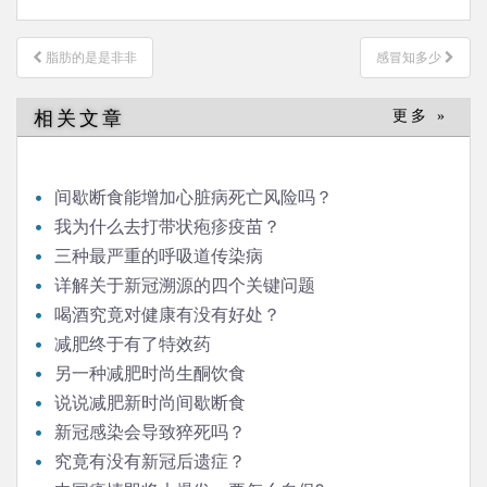
文
脂肪的是是非非
感冒知多少
章
导
相关文章
更多 »
航
间歇断食能增加心脏病死亡风险吗？
我为什么去打带状疱疹疫苗？
三种最严重的呼吸道传染病
详解关于新冠溯源的四个关键问题
喝酒究竟对健康有没有好处？
减肥终于有了特效药
另一种减肥时尚生酮饮食
说说减肥新时尚间歇断食
新冠感染会导致猝死吗？
究竟有没有新冠后遗症？