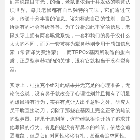
们常说鼠目寸光，的确，老鼠更依赖于其发达的嗅觉认
识世界。每只老鼠都有自己独特的气味，它们通过气
味，传递十分丰富的信息。诸如标志自己的性别，自己
所拥有的社会等级等等。为了分析如此丰富的信息，老
鼠实际上拥有两套嗅觉系统，一套和我们的鼻子没什么
太大的不同，而另一套被称为犁鼻器则专用于感知信息
素（常音译为費洛蒙），而TRPC2基因所制造的蛋白
质，正是犁鼻器功能的关键，没有它就相当于没有犁鼻
器。
实际上，杜拉克小组对此结果并无充足的心理准备，无
论怎么说，没有鼻子就改变了心理性别并且拥有了明显
的雄鼠特有行为，实在有点让人出乎意料之外。研究人
员干脆直接动刀，切除了那些在基因上完全正常的雌鼠
的犁鼻器。结果干脆利落，这些雌鼠很快开始了追求其
他雌鼠的行为。有趣的是没有犁鼻器的雄鼠，依然会追
逐雌鼠，但是它们对同性彬彬有礼，甚至会追求同性。