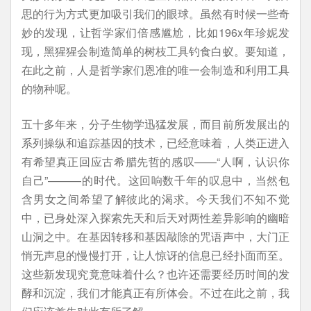
思的行为方式更加吸引我们的眼球。虽然有时候一些奇
妙的发现，让哲学家们倍感尴尬，比如196x年珍妮发
现，黑猩猩会制造简单的树枝工具钓食白蚁。要知道，
在此之前，人是哲学家们恩准的唯一会制造和利用工具
的物种呢。
五十多年来，分子生物学迅猛发展，而目前所发展出的
系列操纵和追踪基因的技术，已经意味着，人类正进入
有希望真正回应古希腊先哲的感叹——“人啊，认识你
自己”———的时代。这回响数千年的叹息中，当然包
含男女之间希望了解彼此的渴求。今天我们不知不觉
中，已身处深入探索先天和后天对两性差异影响的幽暗
山洞之中。在基因转移和基因敲除的咒语声中，大门正
悄无声息的慢慢打开，让人惊讶的信息已经扑面而至。
这些新发现究竟意味着什么？也许还需要经历时间的发
酵和沉淀，我们才能真正有所体会。不过在此之前，我