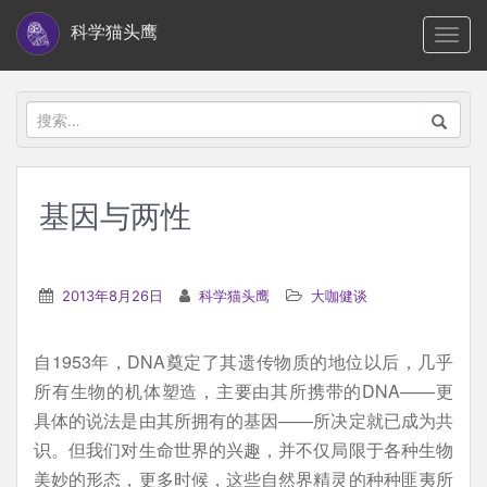
S
科学猫头鹰
TOGG
k
i
p
搜
t
索：
o
m
基因与两性
a
i
n
2013年8月26日
科学猫头鹰
大咖健谈
c
o
自1953年，DNA奠定了其遗传物质的地位以后，几乎
n
所有生物的机体塑造，主要由其所携带的DNA——更
t
具体的说法是由其所拥有的基因——所决定就已成为共
e
识。但我们对生命世界的兴趣，并不仅局限于各种生物
n
美妙的形态，更多时候，这些自然界精灵的种种匪夷所
t