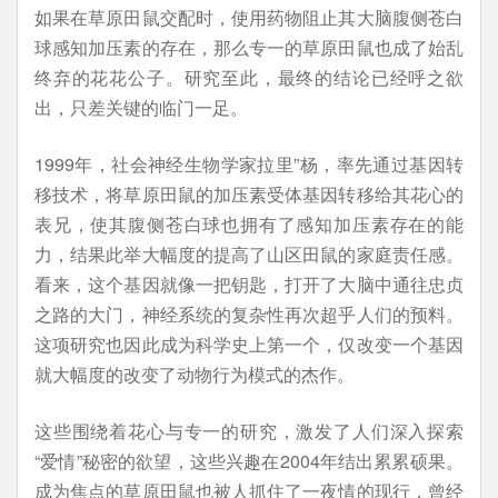
如果在草原田鼠交配时，使用药物阻止其大脑腹侧苍白
球感知加压素的存在，那么专一的草原田鼠也成了始乱
终弃的花花公子。研究至此，最终的结论已经呼之欲
出，只差关键的临门一足。
1999年，社会神经生物学家拉里”杨，率先通过基因转
移技术，将草原田鼠的加压素受体基因转移给其花心的
表兄，使其腹侧苍白球也拥有了感知加压素存在的能
力，结果此举大幅度的提高了山区田鼠的家庭责任感。
看来，这个基因就像一把钥匙，打开了大脑中通往忠贞
之路的大门，神经系统的复杂性再次超乎人们的预料。
这项研究也因此成为科学史上第一个，仅改变一个基因
就大幅度的改变了动物行为模式的杰作。
这些围绕着花心与专一的研究，激发了人们深入探索
“爱情”秘密的欲望，这些兴趣在2004年结出累累硕果。
成为焦点的草原田鼠也被人抓住了一夜情的现行，曾经