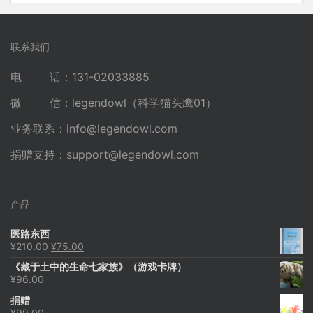
联系我们
电 话：131-02033885
微 信：legendowl（科学猫头鹰01）
业务联系：
info@legendowl.com
捐赠支持：
support@legendowl.com
产品
医路东西
原
当
¥
210.00
¥
75.00
价
前
《藏于土中的生命七家族》（游戏卡牌）
为：
价
¥
96.00
¥210.00。
格
为：
捐赠
¥75.00。
¥
99.00