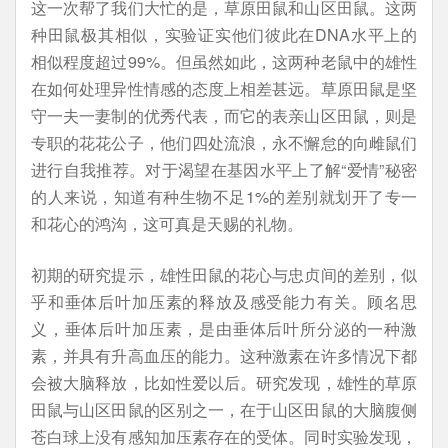
这一次帮了我们大忙的是，草原田鼠和山区田鼠。这两
种田鼠极其相似，实验证实他们彼此在DNA水平上的
相似程度超过99%。但虽然如此，这两种老鼠中的雄性
在如何处理异性情感的态度上相差甚远。草原田鼠是坚
守一夫一妻制的优秀代表，而它的表亲山区田鼠，则是
专职的花花公子，他们四处流浪，永不懈怠的向雌鼠们
进行自我推荐。对于渴望在基因水平上了解“爱情”秘密
的人来说，知道有种生物不足1%的差别就划开了专一
和花心的鸿沟，这可真是天赐的礼物。
初期的研究提示，雄性田鼠的花心与忠贞间的差别，似
乎和垂体后叶加压素的释放及感受能力有关。顾名思
义，垂体后叶加压素，是由垂体后叶所分泌的一种激
素，并具有升高血压的能力。这种激素在许多情况下都
会被大脑释放，比如性爱以后。研究发现，雄性的草原
田鼠与山区田鼠的区别之一，在于山区田鼠的大脑腹侧
苍白球上没有感知加压素存在的受体。同时实验发现，