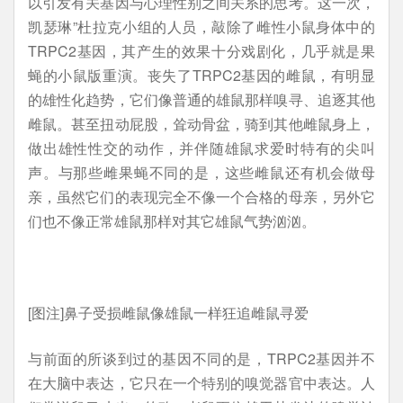
以引发有关基因与心理性别之间关系的思考。这一次，
凯瑟琳”杜拉克小组的人员，敲除了雌性小鼠身体中的
TRPC2基因，其产生的效果十分戏剧化，几乎就是果
蝇的小鼠版重演。丧失了TRPC2基因的雌鼠，有明显
的雄性化趋势，它们像普通的雄鼠那样嗅寻、追逐其他
雌鼠。甚至扭动屁股，耸动骨盆，骑到其他雌鼠身上，
做出雄性性交的动作，并伴随雄鼠求爱时特有的尖叫
声。与那些雌果蝇不同的是，这些雌鼠还有机会做母
亲，虽然它们的表现完全不像一个合格的母亲，另外它
们也不像正常雄鼠那样对其它雄鼠气势汹汹。
[图注]鼻子受损雌鼠像雄鼠一样狂追雌鼠寻爱
与前面的所谈到过的基因不同的是，TRPC2基因并不
在大脑中表达，它只在一个特别的嗅觉器官中表达。人