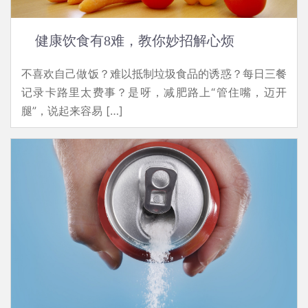
健康饮食有8难，教你妙招解心烦
不喜欢自己做饭？难以抵制垃圾食品的诱惑？每日三餐
记录卡路里太费事？是呀，减肥路上“管住嘴，迈开
腿”，说起来容易 […]