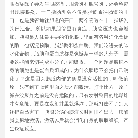
胆石症除了会发生胆绞痛，胆囊炎和胆管炎，还会容易
出现胰腺炎。十二指肠乳头不仅是胆道通往肠道的开
口，也是胰管通往胆道的开口。两个管道在十二指肠乳
头部汇合。所以如果胆管里有炎症，胰管压力也会增
加。胰腺是人体最主要的消化腺，里面有各种消化食物
的酶，包括淀粉酶、脂肪酶和蛋白酶。我们吃进去的碳
水化合物，脂肪和蛋白质都是像链条一样的大分子，需
要这些酶来切割成小分子才能吸收。一个问题是胰腺本
身的细胞也是蛋白质组成的，为什么胰腺不会把自己消
化了？这是因为胰腺内部的酶是没有活性的，叫做酶
原。只有到了肠道里面之后才能激活。打个比方，原子
弹在没爆炸之前是没有危险的，只有发射到目的地爆炸
才有危险。要是在发射井里就爆炸，那就打击不了别人
还把自己害了。胰腺分泌的胰液长时间排不出去，胰酶
就会原地激活。激活以后就会消化自身的胰腺组织，产
生炎症反应。