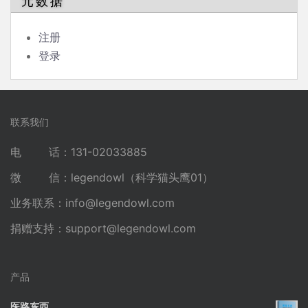
元数据
注册
登录
联系我们
电 话：131-02033885
微 信：legendowl（科学猫头鹰01）
业务联系：
info@legendowl.com
捐赠支持：
support@legendowl.com
产品
医路东西