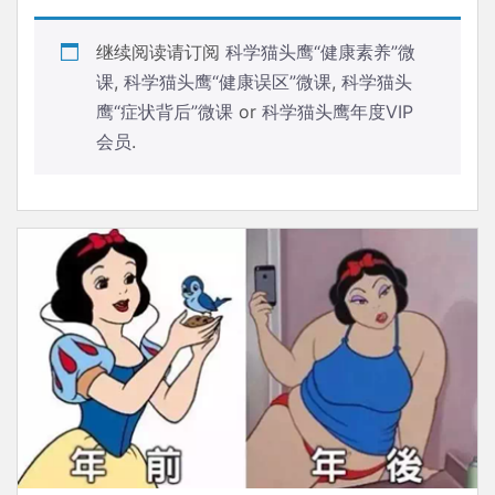
继续阅读请订阅
科学猫头鹰“健康素养”微
课
,
科学猫头鹰“健康误区”微课
,
科学猫头
鹰“症状背后”微课
or
科学猫头鹰年度VIP
会员
.