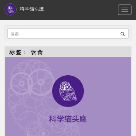
S
科学猫头鹰
TOGG
k
i
p
搜
t
索：
o
标签：
饮食
m
a
i
n
c
o
n
t
e
n
t