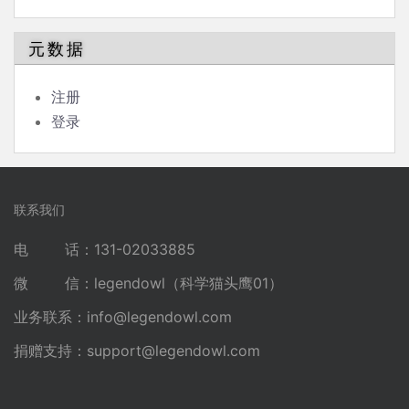
元数据
注册
登录
联系我们
电 话：131-02033885
微 信：legendowl（科学猫头鹰01）
业务联系：
info@legendowl.com
捐赠支持：
support@legendowl.com