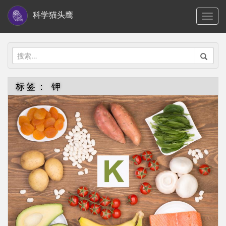
S
科学猫头鹰
TOGG
k
i
p
搜
t
索：
o
标签：
钾
m
a
i
n
c
o
n
t
e
n
t