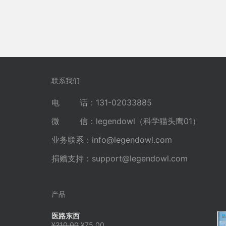
联系我们
电 话：131-02033885
微 信：legendowl（科学猫头鹰01）
业务联系：
info@legendowl.com
捐赠支持：
support@legendowl.com
产品
医路东西
原
当
¥
210.00
¥
75.00