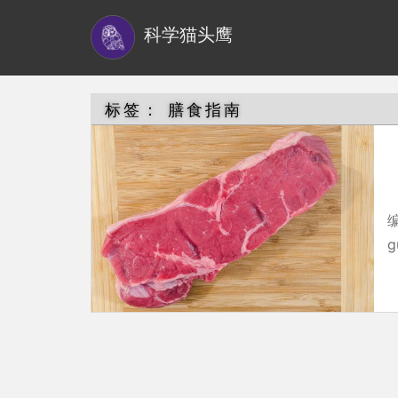
S
科学猫头鹰
k
i
p
t
标签：
膳食指南
o
m
a
i
n
g
c
o
n
t
e
n
t