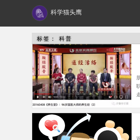
S
科学猫头鹰
k
i
p
t
标签：
科普
o
m
a
i
n
c
o
n
t
e
n
t