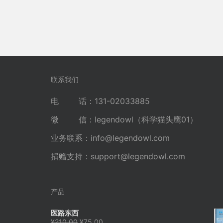
联系我们
电 话：131-02033885
微 信：legendowl（科学猫头鹰01）
业务联系：
info@legendowl.com
捐赠支持：
support@legendowl.com
产品
医路东西
原
当
¥
210.00
¥
75.00